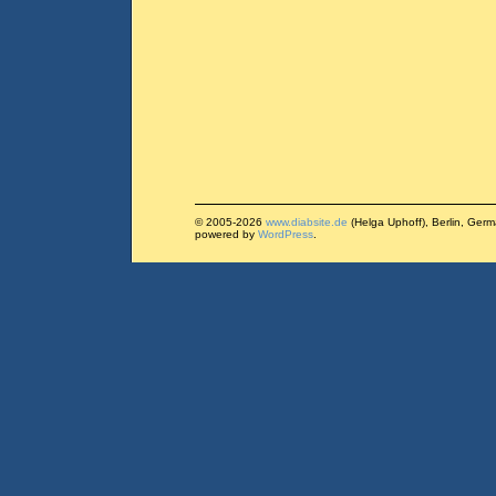
© 2005-2026
www.diabsite.de
(Helga Uphoff), Berlin, Ger
powered by
WordPress
.