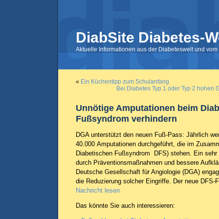
DiabSite Diabetes-W
Aktuelle Informationen aus der Diabeteswelt und vom 
«
Ein Küchentipp zum Schulanfang
Bei Diabetes Typ 1 oder Typ 2 hohen
Unnötige Amputationen beim Diab
Fußsyndrom verhindern
DGA unterstützt den neuen Fuß-Pass: Jährlich we
40.000 Amputationen durchgeführt, die im Zusa
Diabetischen Fußsyndrom DFS) stehen. Ein sehr g
durch Präventionsmaßnahmen und bessere Aufklär
Deutsche Gesellschaft für Angiologie (DGA) engagi
die Reduzierung solcher Eingriffe. Der neue DFS-F
Nachricht lesen
Das könnte Sie auch interessieren: