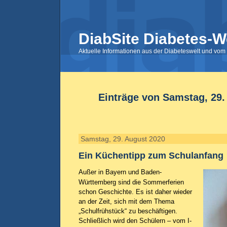
DiabSite Diabetes-W
Aktuelle Informationen aus der Diabeteswelt und vom 
Einträge von Samstag, 29.
Samstag, 29. August 2020
Ein Küchentipp zum Schulanfang
Außer in Bayern und Baden-
Württemberg sind die Sommerferien
schon Geschichte. Es ist daher wieder
an der Zeit, sich mit dem Thema
„Schulfrühstück“ zu beschäftigen.
Schließlich wird den Schülern – vom I-