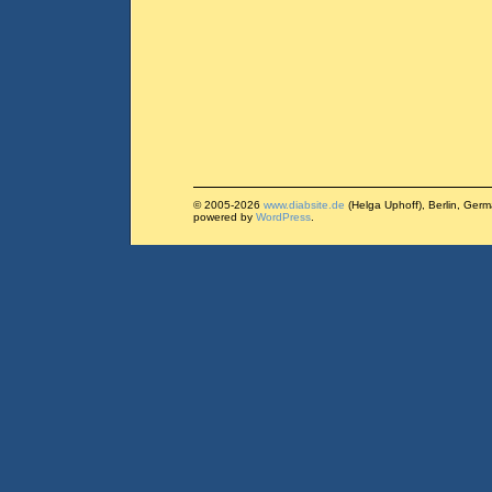
© 2005-2026
www.diabsite.de
(Helga Uphoff), Berlin, Ger
powered by
WordPress
.