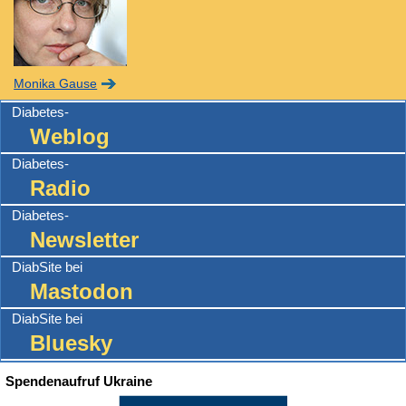
Monika Gause
Diabetes-
Weblog
Diabetes-
Radio
Diabetes-
Newsletter
DiabSite bei
Mastodon
DiabSite bei
Bluesky
Spendenaufruf Ukraine