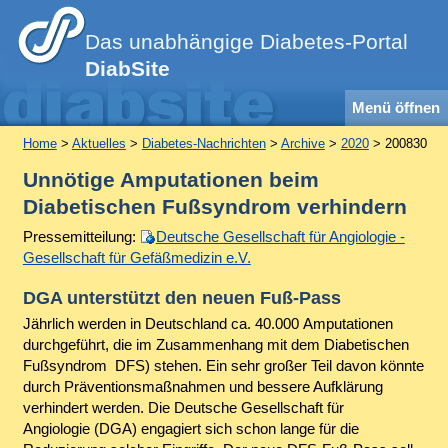
Das unabhängige Diabetes-Portal
DiabSite
Menü öffnen
Home
>
Aktuelles
>
Diabetes-Nachrichten
>
Archive
>
2020
> 200830
Unnötige Amputationen beim
Diabetischen Fußsyndrom verhindern
Pressemitteilung:
Deutsche Gesellschaft für Angiologie -
Gesellschaft für Gefäßmedizin e.V.
DGA unterstützt den neuen Fuß-Pass
Jährlich werden in Deutschland ca. 40.000 Amputationen
durchgeführt, die im Zusammenhang mit dem Diabetischen
Fußsyndrom DFS) stehen. Ein sehr großer Teil davon könnte
durch Präventionsmaßnahmen und bessere Aufklärung
verhindert werden. Die Deutsche Gesellschaft für
Angiologie (DGA) engagiert sich schon lange für die