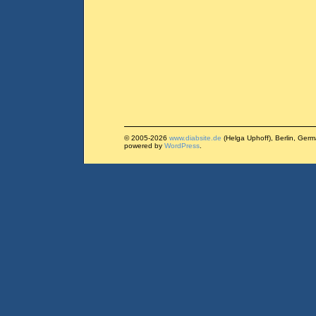
© 2005-2026
www.diabsite.de
(Helga Uphoff), Berlin, Ger
powered by
WordPress
.