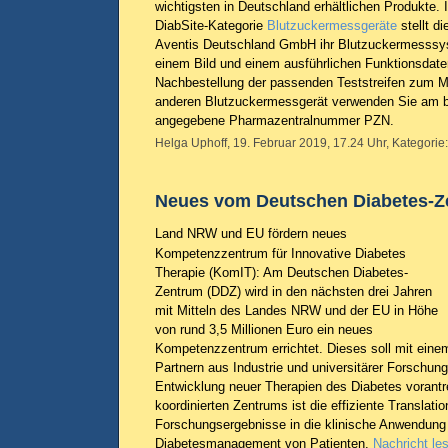
wichtigsten in Deutschland erhältlichen Produkte. 
DiabSite-Kategorie
Blutzuckermessgeräte
stellt di
Aventis Deutschland GmbH ihr Blutzuckermesss
einem Bild und einem ausführlichen Funktionsdaten
Nachbestellung der passenden Teststreifen zum M
anderen Blutzuckermessgerät verwenden Sie am be
angegebene Pharmazentralnummer PZN.
Helga Uphoff, 19. Februar 2019, 17.24 Uhr, Kategorie
Neues vom Deutschen Diabetes-Z
Land NRW und EU fördern neues
Kompetenzzentrum für Innovative Diabetes
Therapie (KomIT): Am Deutschen Diabetes-
Zentrum (DDZ) wird in den nächsten drei Jahren
mit Mitteln des Landes NRW und der EU in Höhe
von rund 3,5 Millionen Euro ein neues
Kompetenzzentrum errichtet. Dieses soll mit eine
Partnern aus Industrie und universitärer Forschung 
Entwicklung neuer Therapien des Diabetes vorant
koordinierten Zentrums ist die effiziente Translatio
Forschungsergebnisse in die klinische Anwendung
Diabetesmanagement von Patienten.
Nachricht le