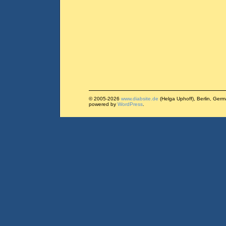
© 2005-2026
www.diabsite.de
(Helga Uphoff), Berlin, Ger
powered by
WordPress
.