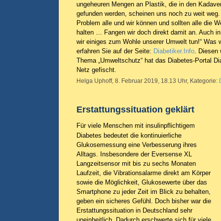
ungeheuren Mengen an Plastik, die in den Kadaver
gefunden werden, scheinen uns noch zu weit weg. 
Problem alle und wir können und sollten alle die W
halten … Fangen wir doch direkt damit an. Auch 
wir einiges zum Wohle unserer Umwelt tun!“ Was w
erfahren Sie auf der Seite:
Diabetiker.Info
. Diesen 
Thema „Umweltschutz“ hat das Diabetes-Portal Di
Netz gefischt.
Helga Uphoff, 8. Februar 2019, 18.13 Uhr, Kategorie:
Erstattungssituation geklärt
Für viele Menschen mit insulinpflichtigem
Diabetes bedeutet die kontinuierliche
Glukosemessung eine Verbesserung ihres
Alltags. Insbesondere der Eversense XL
Langzeitsensor mit bis zu sechs Monaten
Laufzeit, die Vibrationsalarme direkt am Körper
sowie die Möglichkeit, Glukosewerte über das
Smartphone zu jeder Zeit im Blick zu behalten,
geben ein sicheres Gefühl. Doch bisher war die
Erstattungssituation in Deutschland sehr
uneinheitlich. Dadurch erschwerte sich für viele