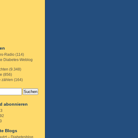
ien
es-Radio
(114)
te Diabetes-Weblog
chten
(9.348)
te
(856)
e zählen
(164)
d abonnieren
.3
92
0
te Blogs
putzt – Diabetesblog