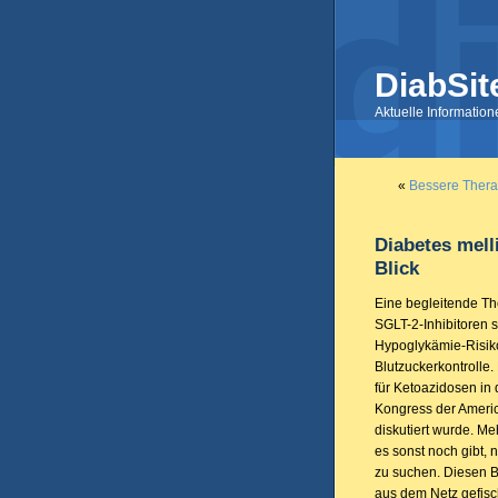
DiabSit
Aktuelle Informatio
«
Bessere Therap
Diabetes mell
Blick
Eine begleitende T
SGLT-2-Inhibitoren 
Hypoglykämie-Risiko
Blutzuckerkontrolle
für Ketoazidosen in 
Kongress der Americ
diskutiert wurde. Me
es sonst noch gibt,
zu suchen. Diesen 
aus dem Netz gefisc