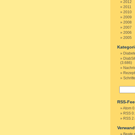
2012
2011
2010
2009
2008
2007
2006
2005
Kategor
Diabet
DiabSi
(3.686)
Nachri
Rezep
Schritt
RSS-Fee
Atom 0
RSS 0.
RSS 2.
Verwand
Beate 