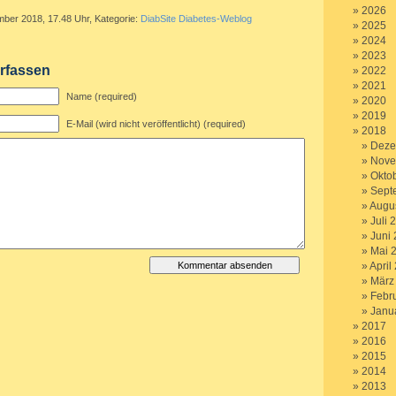
2026
mber 2018, 17.48 Uhr, Kategorie:
DiabSite Diabetes-Weblog
2025
2024
2023
rfassen
2022
2021
Name (required)
2020
2019
E-Mail (wird nicht veröffentlicht) (required)
2018
Deze
Nove
Okto
Sept
Augu
Juli 
Juni
Mai 
April
März
Febr
Janu
2017
2016
2015
2014
2013