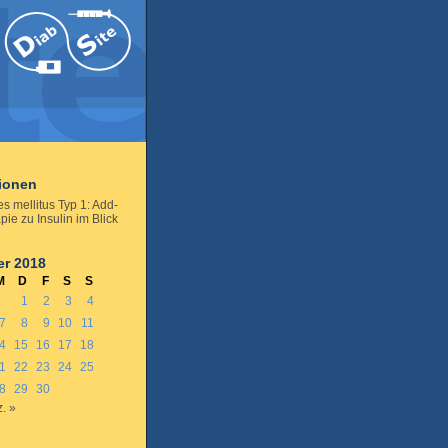
tionen
s mellitus Typ 1: Add-
ie zu Insulin im Blick
r 2018
M
D
F
S
S
1
2
3
4
7
8
9
10
11
4
15
16
17
18
1
22
23
24
25
8
29
30
. »