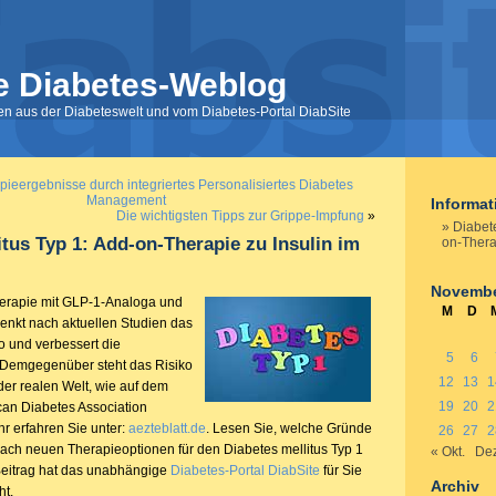
e Diabetes-Weblog
nen aus der Diabeteswelt und vom Diabetes-Portal DiabSite
ieergebnisse durch integriertes Personalisiertes Diabetes
Management
Informa
Die wichtigsten Tipps zur Grippe-Impfung
»
Diabete
itus Typ 1: Add-on-Therapie zu Insulin im
on-Therap
Novembe
herapie mit GLP-1-Analoga und
M
D
senkt nach aktuellen Studien das
 und verbessert die
5
6
. Demgegenüber steht das Risiko
12
13
1
der realen Welt, wie auf dem
19
20
2
an Diabetes Association
hr erfahren Sie unter:
aezteblatt.de
. Lesen Sie, welche Gründe
26
27
2
 nach neuen Therapieoptionen für den Diabetes mellitus Typ 1
« Okt.
Dez
Beitrag hat das unabhängige
Diabetes-Portal DiabSite
für Sie
Archiv
ht.