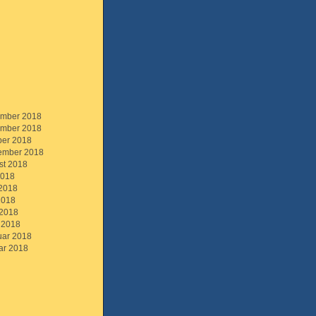
mber 2018
mber 2018
ber 2018
ember 2018
st 2018
2018
 2018
2018
 2018
 2018
uar 2018
ar 2018