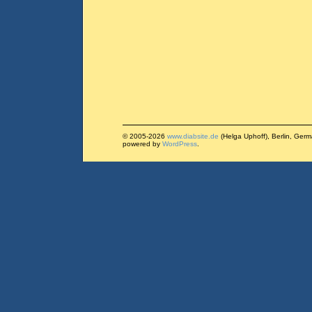
© 2005-2026
www.diabsite.de
(Helga Uphoff), Berlin, Ger
powered by
WordPress
.