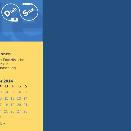
tionen
h-Französische
z zur
forschung
r 2014
M
D
F
S
S
3
4
5
6
7
0
11
12
13
14
7
18
19
20
21
4
25
26
27
28
1
n. »