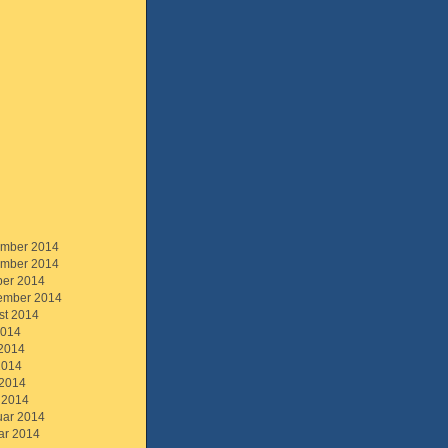
mber 2014
mber 2014
ber 2014
ember 2014
st 2014
2014
 2014
2014
 2014
 2014
uar 2014
ar 2014