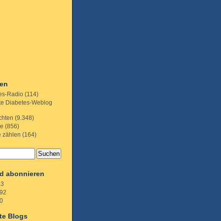
ien
es-Radio
(114)
te Diabetes-Weblog
chten
(9.348)
te
(856)
e zählen
(164)
d abonnieren
.3
92
0
te Blogs