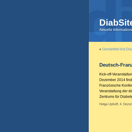
DiabSit
Aktuelle Informatio
«
Gendefekt löst Di
Deutsch-Fran
Kick-off-Veranstalt
Dezember 2014 findet
Französische Konfere
Veranstaltung der 
Zentrums für Diabe
Helga Uphoff, 4. Deze