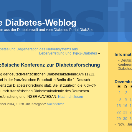
e Diabetes-Weblog
nen aus der Diabeteswelt und vom Diabetes-Portal DiabSite
abetes und Degeneration des Nervensystems aus
Leberverfettung und Typ-2-Diabetes
»
Informa
Deutsc
zösische Konferenz zur Diabetesforschung
Konferen
Diabetes
ung der deutsch-französischen Diabetesakademie: Am 11./12.
 in der französischen Botschaft in Berlin die 1. Deutsch-
Dezembe
nz zur Diabetesforschung statt. Sie ist zugleich die Kick-off-
M
D
deutsch-französischen Diabetesakademie des Deutschen
1
2
tesforschung und INSERM/AVIESAN.
Nachricht lesen
8
9
1
mber 2014, 19.28 Uhr, Kategorie:
Nachrichten
15
16
1
22
23
2
29
30
3
« Nov.
Ja