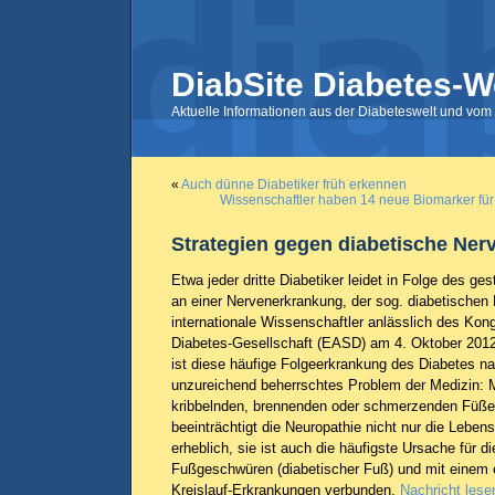
DiabSite Diabetes-W
Aktuelle Informationen aus der Diabeteswelt und vom 
«
Auch dünne Diabetiker früh erkennen
Wissenschaftler haben 14 neue Biomarker für T
Strategien gegen diabetische Ne
Etwa jeder dritte Diabetiker leidet in Folge des ge
an einer Nervenerkrankung, der sog. diabetischen
internationale Wissenschaftler anlässlich des Ko
Diabetes-Gesellschaft (EASD) am 4. Oktober 2012 i
ist diese häufige Folgeerkrankung des Diabetes na
unzureichend beherrschtes Problem der Medizin: 
kribbelnden, brennenden oder schmerzenden Füß
beeinträchtigt die Neuropathie nicht nur die Lebens
erheblich, sie ist auch die häufigste Ursache für 
Fußgeschwüren (diabetischer Fuß) und mit einem e
Kreislauf-Erkrankungen verbunden.
Nachricht lese