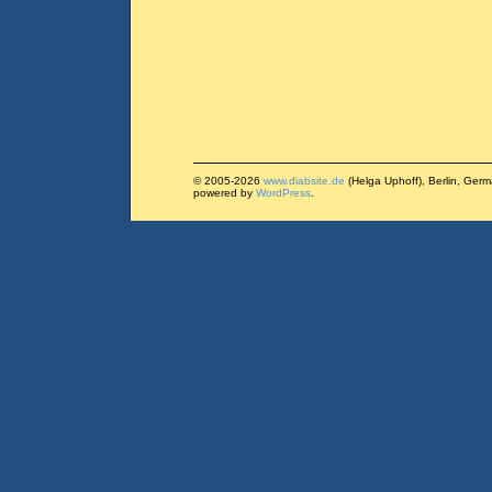
© 2005-2026
www.diabsite.de
(Helga Uphoff), Berlin, Ger
powered by
WordPress
.