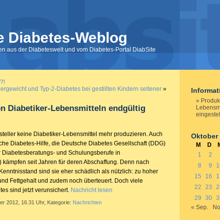
e Diabetes-Weblog
nen aus der Diabeteswelt und vom Diabetes-Portal DiabSite
?!
bergewicht und Typ-2-Diabetes bei gestillten Kindern seltener
»
Informa
Produk
n Diabetiker-Lebensmitteln endgültig
Lebensmi
eingestel
steller keine Diabetiker-Lebensmittel mehr produzieren. Auch
Oktober
he Diabetes-Hilfe, die Deutsche Diabetes Gesellschaft (DDG)
M
D
 Diabetesberatungs- und Schulungsberufe in
1
2
 kämpfen seit Jahren für deren Abschaffung. Denn nach
8
9
1
enntnisstand sind sie eher schädlich als nützlich: zu hoher
15
16
1
 und Fettgehalt und zudem noch überteuert. Doch viele
22
23
2
s sind jetzt verunsichert.
Nachricht lesen
29
30
3
er 2012, 16.31 Uhr, Kategorie:
Nachrichten
« Sep.
No