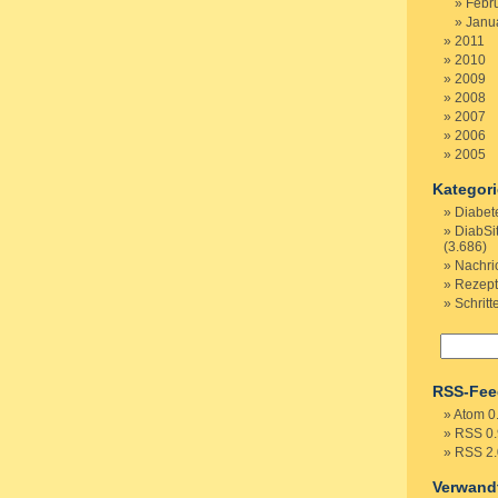
Febr
Janu
2011
2010
2009
2008
2007
2006
2005
Kategor
Diabet
DiabSi
(3.686)
Nachri
Rezep
Schritt
RSS-Fee
Atom 0
RSS 0.
RSS 2.
Verwand