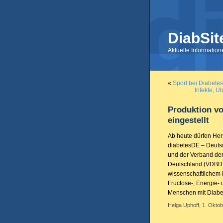
DiabSit
Aktuelle Informatio
«
Sport bei Diabetes
Infekte, Ü
Produktion vo
eingestellt
Ab heute dürfen Her
diabetesDE – Deutsc
und der Verband der
Deutschland (VDBD)
wissenschaftlichem K
Fructose-, Energie-
Menschen mit Diabete
Helga Uphoff, 1. Oktob