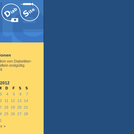
tionen
tion von Diabetiker-
tteln endgültig
lt
 2012
M
D
F
S
S
3
4
5
6
7
0
11
12
13
14
7
18
19
20
21
4
25
26
27
28
1
v. »