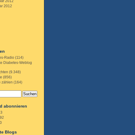
uar 2012
ar 2012
ien
es-Radio
(114)
te Diabetes-Weblog
chten
(9.348)
te
(856)
e zählen
(164)
d abonnieren
.3
92
0
te Blogs