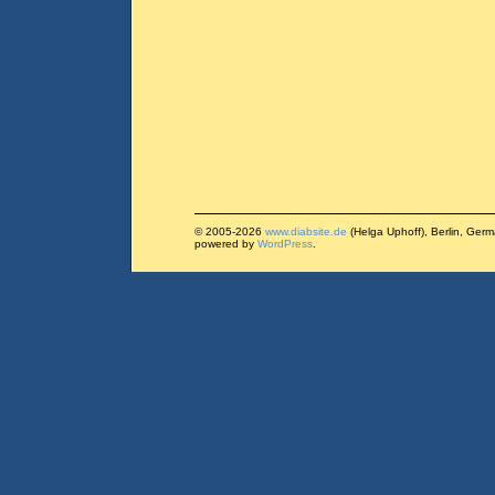
© 2005-2026
www.diabsite.de
(Helga Uphoff), Berlin, Ger
powered by
WordPress
.