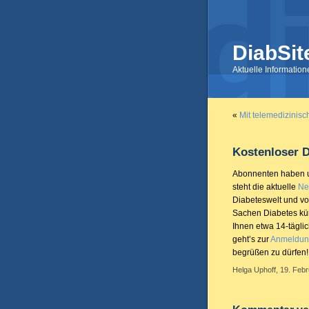
DiabSit
Aktuelle Informatio
«
Mit telemedizinis
Kostenloser D
Abonnenten haben un
steht die aktuelle
Ne
Diabeteswelt und vo
Sachen Diabetes künf
Ihnen etwa 14-täglic
geht’s zur
Anmeldun
begrüßen zu dürfen!
Helga Uphoff, 19. Febr