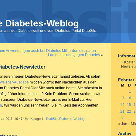
e Diabetes-Weblog
nen aus der Diabeteswelt und vom Diabetes-Portal DiabSite
chen Anwendungen auch bei Diabetes Milliarden einsparen
Laufen mit und gegen Diabetes
»
Informa
Kosten
iabetes-Newsletter
Newslett
seren neuen Diabetes-Newsletter längst gelesen. Ab sofort
Februar 
wsletter-Ausgabe
mit den wichtigsten Nachrichten aus der
M
D
m Diabetes-Portal DiabSite auch online bereit. Sie möchten in
1
tig früher informiert sein? Kein Problem. Gerne schicken wir
7
8
h unseren Diabetes-Newsletter gratis per E-Mail zu. Hier
14
15
1
g
. Wir würden uns sehr freuen, Sie im Kreis der Abonnenten
21
22
2
28
uar 2011, 16.47 Uhr, Kategorie:
DiabSite Diabetes-Weblog
« Jan.
Mä
Archiv