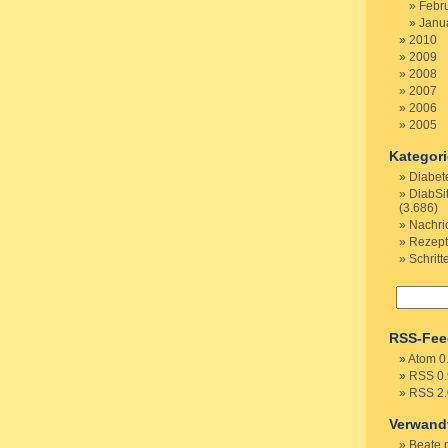
Febr
Janu
2010
2009
2008
2007
2006
2005
Kategor
Diabet
DiabSi
(3.686)
Nachri
Rezep
Schritt
RSS-Fee
Atom 0
RSS 0.
RSS 2.
Verwand
Beate 