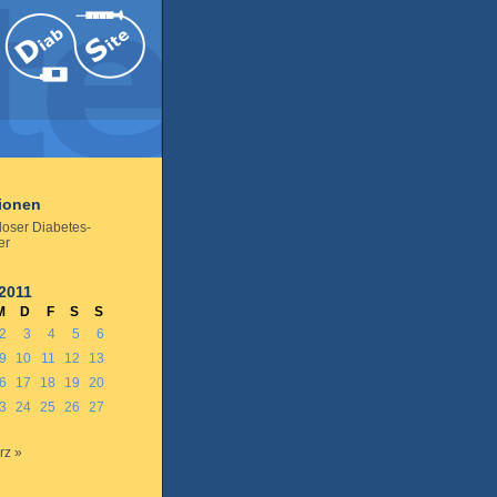
tionen
loser Diabetes-
er
2011
M
D
F
S
S
2
3
4
5
6
9
10
11
12
13
6
17
18
19
20
3
24
25
26
27
rz »