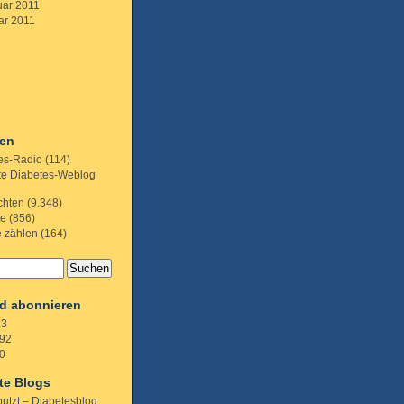
uar 2011
ar 2011
ien
es-Radio
(114)
te Diabetes-Weblog
chten
(9.348)
te
(856)
e zählen
(164)
d abonnieren
.3
92
0
te Blogs
putzt – Diabetesblog