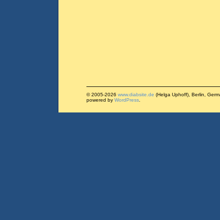
© 2005-2026
www.diabsite.de
(Helga Uphoff), Berlin, Ger
powered by
WordPress
.