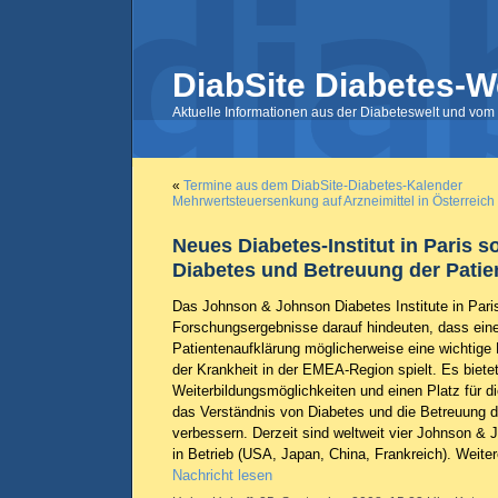
DiabSite Diabetes-W
Aktuelle Informationen aus der Diabeteswelt und vom 
«
Termine aus dem DiabSite-Diabetes-Kalender
Mehrwertsteuersenkung auf Arzneimittel in Österreic
Neues Diabetes-Institut in Paris s
Diabetes und Betreuung der Patie
Das Johnson & Johnson Diabetes Institute in Pari
Forschungsergebnisse darauf hindeuten, dass ein
Patientenaufklärung möglicherweise eine wichtige
der Krankheit in der EMEA-Region spielt. Es biet
Weiterbildungsmöglichkeiten und einen Platz für 
das Verständnis von Diabetes und die Betreuung d
verbessern. Derzeit sind weltweit vier Johnson & 
in Betrieb (USA, Japan, China, Frankreich). Weitere
Nachricht lesen