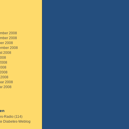
mber 2008
mber 2008
ber 2008
ember 2008
st 2008
2008
 2008
2008
 2008
 2008
uar 2008
ar 2008
ien
es-Radio
(114)
te Diabetes-Weblog