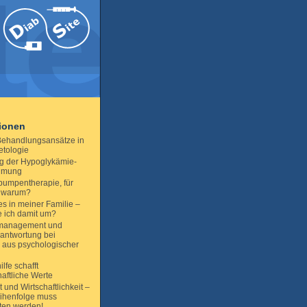
tionen
ehandlungsansätze in
etologie
ng der Hypoglykämie-
hmung
npumpentherapie, für
 warum?
s in meiner Familie –
 ich damit um?
management und
antwortung bei
 aus psychologischer
ilfe schafft
haftliche Werte
t und Wirtschaftlichkeit –
ihenfolge muss
ten werden!