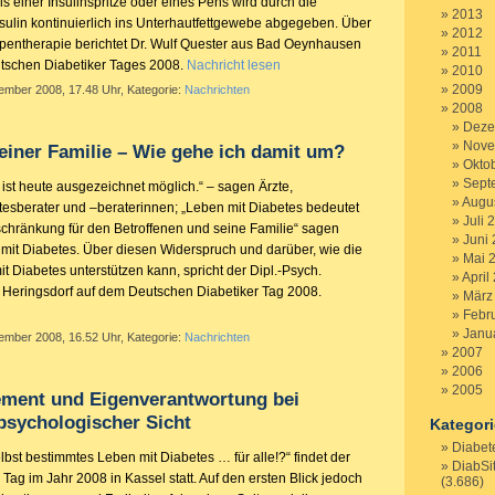
els einer Insulinspritze oder eines Pens wird durch die
2013
sulin kontinuierlich ins Unterhautfettgewebe abgegeben. Über
2012
mpentherapie berichtet Dr. Wulf Quester aus Bad Oeynhausen
2011
schen Diabetiker Tages 2008.
Nachricht lesen
2010
2009
tember 2008, 17.48 Uhr, Kategorie:
Nachrichten
2008
Deze
Nove
einer Familie – Wie gehe ich damit um?
Okto
Sept
ist heute ausgezeichnet möglich.“ – sagen Ärzte,
Augu
esberater und –beraterinnen; „Leben mit Diabetes bedeutet
Juli 
schränkung für den Betroffenen und seine Familie“ sagen
Juni
it Diabetes. Über diesen Widerspruch und darüber, wie die
Mai 
 Diabetes unterstützen kann, spricht der Dipl.-Psych.
April
Heringsdorf auf dem Deutschen Diabetiker Tag 2008.
März
Febr
Janu
tember 2008, 16.52 Uhr, Kategorie:
Nachrichten
2007
2006
2005
ment und Eigenverantwortung bei
psychologischer Sicht
Kategor
Diabet
bst bestimmtes Leben mit Diabetes … für alle!?“ findet der
DiabSi
Tag im Jahr 2008 in Kassel statt. Auf den ersten Blick jedoch
(3.686)