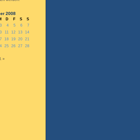
er 2008
M
D
F
S
S
3
4
5
6
7
0
11
12
13
14
7
18
19
20
21
4
25
26
27
28
. »