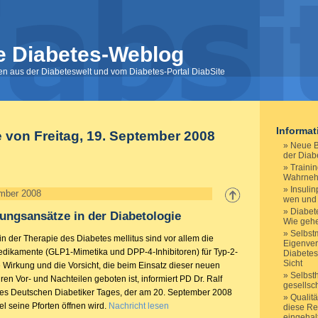
e Diabetes-Weblog
nen aus der Diabeteswelt und vom Diabetes-Portal DiabSite
Informa
e von Freitag, 19. September 2008
Neue B
der Diab
Traini
Wahrne
Insuli
ember 2008
wen und
Diabete
ngsansätze in der Diabetologie
Wie gehe
Selbst
 der Therapie des Diabetes mellitus sind vor allem die
Eigenver
Medikamente (GLP1-Mimetika und DPP-4-Inhibitoren) für Typ-2-
Diabetes
Sicht
e Wirkung und die Vorsicht, die beim Einsatz dieser neuen
Selbsth
ihren Vor- und Nachteilen geboten ist, informiert PD Dr. Ralf
gesellsc
es Deutschen Diabetiker Tages, der am 20. September 2008
Qualitä
l seine Pforten öffnen wird.
Nachricht lesen
diese Re
eingehal