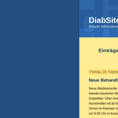
DiabSit
Aktuelle Informatio
Einträg
Freitag, 19. Sept
Neue Behandlu
Neue Medikamente in
Inkretin-basierten 
Diabetiker. Über ihr
Arzneimittel mit all 
Schiel im Rahmen d
um 9.00 Uhr in Kasse