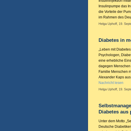
Insulininjektion mitt
Insulinpumpe das In
die Vorteile der Pu
im Rahmen des Deut
Helga Uphoff, 19. Sep
Diabetes in m
„Leben mit Diabetes 
Psychologen, Diabet
eine erhebliche Ein
dagegen Menschen m
Familie Menschen mit
Alexander Kaps aus 
Nachricht lesen
Helga Uphoff, 19. Sep
Selbstmanage
Diabetes aus 
Unter dem Motto „Sel
Deutsche Diabetiker 