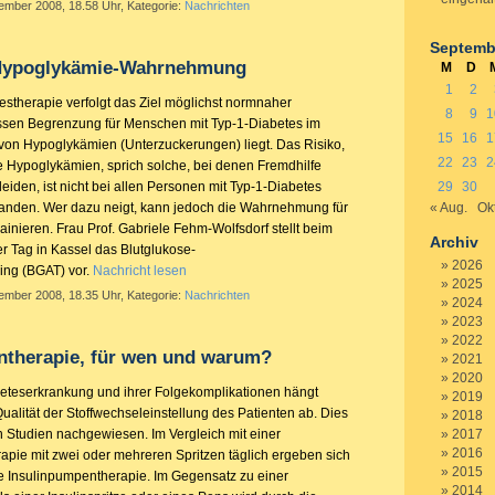
tember 2008, 18.58 Uhr, Kategorie:
Nachrichten
Septemb
 Hypoglykämie-Wahrnehmung
M
D
1
2
stherapie verfolgt das Ziel möglichst normnaher
8
9
1
ssen Begrenzung für Menschen mit Typ-1-Diabetes im
15
16
1
 von Hypoglykämien (Unterzuckerungen) liegt. Das Risiko,
22
23
2
 Hypoglykämien, sprich solche, bei denen Fremdhilfe
erleiden, ist nicht bei allen Personen mit Typ-1-Diabetes
29
30
anden. Wer dazu neigt, kann jedoch die Wahrnehmung für
« Aug.
Okt
inieren. Frau Prof. Gabriele Fehm-Wolfsdorf stellt beim
Archiv
r Tag in Kassel das Blutglukose-
2026
ng (BGAT) vor.
Nachricht lesen
2025
tember 2008, 18.35 Uhr, Kategorie:
Nachrichten
2024
2023
2022
ntherapie, für wen und warum?
2021
2020
beteserkrankung und ihrer Folgekomplikationen hängt
2019
ualität der Stoffwechseleinstellung des Patienten ab. Dies
2018
n Studien nachgewiesen. Im Vergleich mit einer
2017
2016
pie mit zwei oder mehreren Spritzen täglich ergeben sich
2015
ine Insulinpumpentherapie. Im Gegensatz zu einer
2014