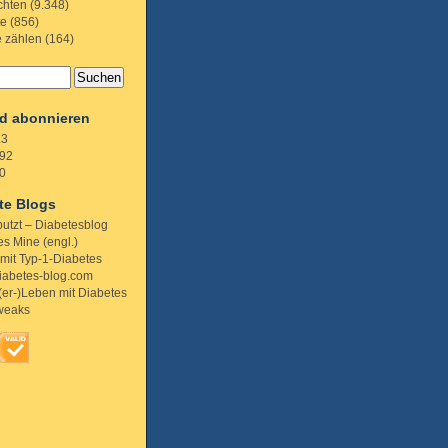
chten
(9.348)
te
(856)
e zählen
(164)
d abonnieren
.3
92
0
te Blogs
putzt – Diabetesblog
s Mine (engl.)
 mit Typ-1-Diabetes
iabetes-blog.com
(er-)Leben mit Diabetes
weaks