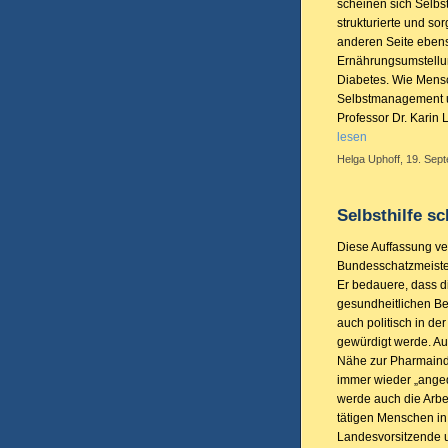
scheinen sich Selbs
strukturierte und sor
anderen Seite eben
Ernährungsumstellu
Diabetes. Wie Mens
Selbstmanagement u
Professor Dr. Karin
lesen
Helga Uphoff, 19. Sep
Selbsthilfe sc
Diese Auffassung ver
Bundesschatzmeiste
Er bedauere, dass di
gesundheitlichen Ber
auch politisch in de
gewürdigt werde. Au
Nähe zur Pharmaindu
immer wieder „anged
werde auch die Arbei
tätigen Menschen in
Landesvorsitzende 