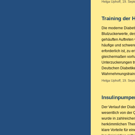
Helga Uphoff, 19. Sep
Training der
Die moderne Diabete
Blutzuckerwerte, de
gehäuften Auftreten
häufige und schwere
erforderlich ist, zu 
gleichermaßen vorh
Unterzuckerungen tra
Deutschen Diabetike
Wahrnehmungstraini
Helga Uphoff, 19. Sep
Insulinpumpe
Der Verlauf der Dia
wesentlich von der Q
wurde in zahlreiche
herkömmlichen Thera
klare Vorteile für e