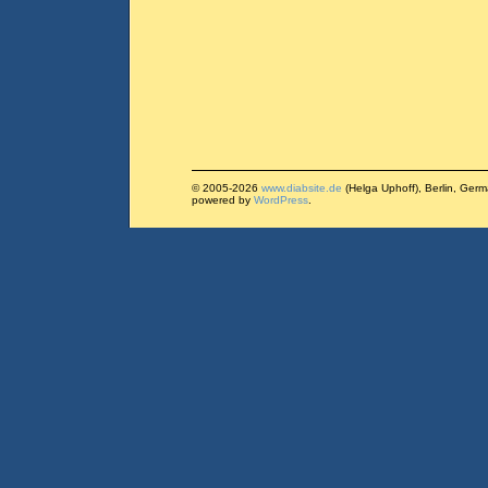
© 2005-2026
www.diabsite.de
(Helga Uphoff), Berlin, Ger
powered by
WordPress
.