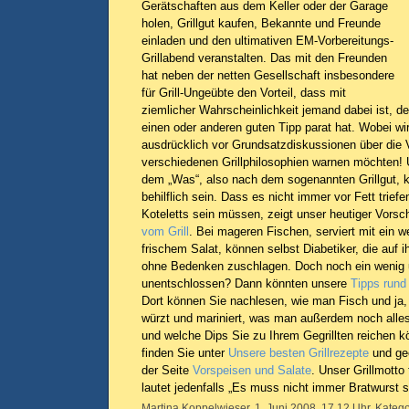
Gerätschaften aus dem Keller oder der Garage
holen, Grillgut kaufen, Bekannte und Freunde
einladen und den ultimativen EM-Vorbereitungs-
Grillabend veranstalten. Das mit den Freunden
hat neben der netten Gesellschaft insbesondere
für Grill-Ungeübte den Vorteil, dass mit
ziemlicher Wahrscheinlichkeit jemand dabei ist, der
einen oder anderen guten Tipp parat hat. Wobei wir 
ausdrücklich vor Grundsatzdiskussionen über die V
verschiedenen Grillphilosophien warnen möchten! 
dem „Was“, also nach dem sogenannten Grillgut, kö
behilflich sein. Dass es nicht immer vor Fett trief
Koteletts sein müssen, zeigt unser heutiger Vors
vom Grill
. Bei mageren Fischen, serviert mit ein w
frischem Salat, können selbst Diabetiker, die auf
ohne Bedenken zuschlagen. Doch noch ein wenig 
unentschlossen? Dann könnten unsere
Tipps rund
Dort können Sie nachlesen, wie man Fisch und ja
würzt und mariniert, was man außerdem noch alles
und welche Dips Sie zu Ihrem Gegrillten reichen 
finden Sie unter
Unsere besten Grillrezepte
und gee
der Seite
Vorspeisen und Salate
. Unser Grillmotto 
lautet jedenfalls „Es muss nicht immer Bratwurst s
Martina Koppelwieser, 1. Juni 2008, 17.12 Uhr, Katego