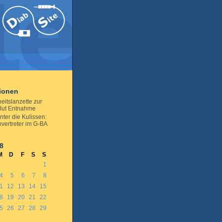
tionen
eitslanzette zur
blut Entnahme
inter die Kulissen:
nvertreter im G-BA
8
M
D
F
S
S
1
4
5
6
7
8
1
12
13
14
15
8
19
20
21
22
5
26
27
28
29