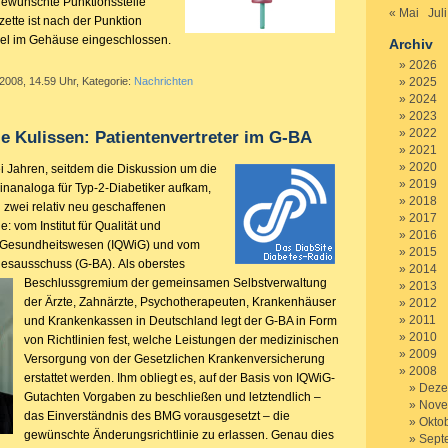
gewünschte Punktionsstelle
« Mai
Juli
zette ist nach der Punktion
ibel im Gehäuse eingeschlossen.
Archiv
2026
 2008, 14.59 Uhr, Kategorie:
Nachrichten
2025
2024
2023
2022
die Kulissen: Patientenvertreter im G-BA
2021
2020
i Jahren, seitdem die Diskussion um die
2019
inanaloga für Typ-2-Diabetiker aufkam,
2018
 zwei relativ neu geschaffenen
2017
e: vom Institut für Qualität und
2016
im Gesundheitswesen (IQWiG) und vom
2015
esausschuss (G-BA).
Als oberstes
2014
Beschlussgremium der gemeinsamen Selbstverwaltung
2013
der Ärzte, Zahnärzte, Psychotherapeuten, Krankenhäuser
2012
2011
und Krankenkassen in Deutschland legt der G-BA in Form
2010
von Richtlinien fest, welche Leistungen der medizinischen
2009
Versorgung von der Gesetzlichen Krankenversicherung
2008
erstattet werden. Ihm obliegt es, auf der Basis von IQWiG-
Deze
Gutachten Vorgaben zu beschließen und letztendlich –
Nove
das Einverständnis des BMG vorausgesetzt – die
Okto
gewünschte Änderungsrichtlinie zu erlassen. Genau dies
Sept