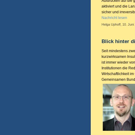
Aufdrücken auf die 
aktiviert und die Lan
sicher und irrevers
Nachricht lesen
Helga Uphoff, 10. Juni
Blick hinter 
Seit mindestens zwe
kurzwirksamen Insul
ist immer wieder von
Institutionen die Red
Wirtschaftlichkeit 
Gemeinsamen Bund