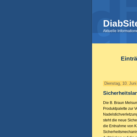
DiabSit
Aktuelle Informatio
Eintr
Dienstag, 10. Jun
Sicherheitsla
Die B. Braun Melsun
Produktpalette zur 
Nadelstichverletzung
steht die neue Sicher
die Entnahme von Ka
Sicherheitsmechani