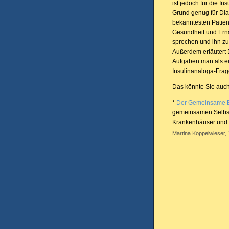
ist jedoch für die I
Grund genug für Dia
bekanntesten Patient
Gesundheit und Ernä
sprechen und ihn z
Außerdem erläutert 
Aufgaben man als ein
Insulinanaloga-Fr
Das könnte Sie auch
*
Der Gemeinsame 
gemeinsamen Selbstv
Krankenhäuser und 
Martina Koppelwieser, 