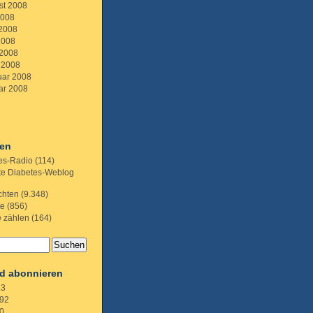
st 2008
2008
 2008
2008
 2008
 2008
uar 2008
ar 2008
ien
es-Radio
(114)
te Diabetes-Weblog
chten
(9.348)
te
(856)
e zählen
(164)
d abonnieren
.3
92
0