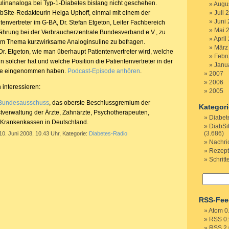
nsulinanaloga bei Typ-1-Diabetes bislang nicht geschehen.
Augu
bSite-Redakteurin Helga Uphoff, einmal mit einem der
Juli 
Juni
envertreter im G-BA, Dr. Stefan Etgeton, Leiter Fachbereich
Mai 
hrung bei der Verbraucherzentrale Bundesverband e.V., zu
April
um Thema kurzwirksame Analoginsuline zu befragen.
März
Dr. Etgeton, wie man überhaupt Patientenvertreter wird, welche
Febr
 solcher hat und welche Position die Patientenvertreter in der
Janu
age eingenommen haben.
Podcast-Episode anhören
.
2007
2006
 interessieren:
2005
Bundesausschuss
, das oberste Beschlussgremium der
Kategor
erwaltung der Ärzte, Zahnärzte, Psychotherapeuten,
Diabet
Krankenkassen in Deutschland.
DiabSi
(3.686)
10. Juni 2008, 10.43 Uhr, Kategorie:
Diabetes-Radio
Nachri
Rezep
Schritt
RSS-Fee
Atom 0
RSS 0.
RSS 2.