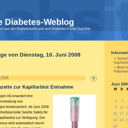
e Diabetes-Weblog
nen aus der Diabeteswelt und vom Diabetes-Portal DiabSite
Informa
äge von Dienstag, 10. Juni 2008
Sicherh
Kapillar
Blick h
Patiente
i 2008
Juni 200
nzette zur Kapillarblut Entnahme
M
D
gen AG erweitert ihre
2
3
Vermeidung von
en kontinuierlich. Ab Juni 2008
9
10
1
heitslanzette Solofix Safety für
16
17
1
pillarblut zur Verfügung. Der
23
24
2
smus wird automatisch durch
30