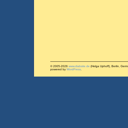
© 2005-2026
www.diabsite.de
(Helga Uphoff), Berlin, Ger
powered by
WordPress
.