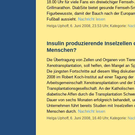
18.00 Uhr für viele Fans ein dreiwöchiger Fernseh
Grillmarathon. DiabSite bietet gesunde Fernseh-Sn
Figurbewusste, damit der Bauch nach der Europame
Fußball aussieht.
Nachricht lesen
Helga Uphoff, 6. Juni 2008, 23.53 Uhr, Kategorie:
Nach
Insulin produzierende Inselzellen
Menschen?
Die Übertragung von Zellen und Organen von Tier
Xenotransplantation, soll helfen, den Mangel an 
Die jüngsten Fortschritte auf diesem Weg diskutie
2008 im Robert Koch-Institut auf einer Tagung de
Arbeitsgemeinschaft Xenotransplantation und der
Transplantationsgesellschaft. An der Katholischen
diabetische Affen durch die Transplantation Schwei
Dauer von sechs Monaten erfolgreich behandelt, 
Unternehmen führt bereits Studien mit Inselzelle
Menschen durch.
Nachricht lesen
Helga Uphoff, 6. Juni 2008, 16.40 Uhr, Kategorie:
Nach