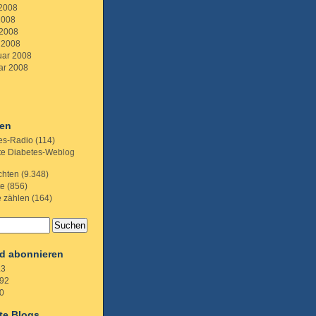
 2008
2008
 2008
 2008
uar 2008
ar 2008
ien
es-Radio
(114)
te Diabetes-Weblog
chten
(9.348)
te
(856)
e zählen
(164)
d abonnieren
.3
92
0
te Blogs