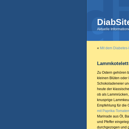
DiabSit
Aktuelle Informatio
«
Mit dem Diabetes-
Lammkotelett
Zu Ostern gehören b
kleinen Blüten oder 
Schokoladeneier und 
heute der klassische
ob als Lammrücken, 
knusprige Lammkeul
Empfehlung für die 
mit Paprika-Tomate
Marinade aus Öl, Ba
und Pfeffer eingelegt
durchgezogen und gew