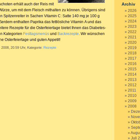
Archiv
choten erhält auch der Reis mit
Würze, um mit dem Fleisch mithalten zu können. Übrigens sind
2026
n Spitzenreiter in Sachen Vitamin C: Satte 140 mg je 100 g
2025
2024
ßerdem enthalten Paprika das fettlösliche Vitamin A und das
2023
tere Rezepte für die Osterfeiertage bietet Ihnen das Diabetes-
2022
den Kategorien
Festtagsmenüs
und
Backrezepte
. Wir wünschen
2021
ohe Osterfeiertage und guten Appetit!
2020
 2008, 20.59 Uhr, Kategorie:
Rezepte
2019
2018
2017
2016
2015
2014
2013
2012
2011
2010
2009
2008
Deze
Nove
Okto
Sept
Augu
Juli 