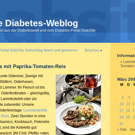
e Diabetes-Weblog
nen aus der Diabeteswelt und vom Diabetes-Portal DiabSite
Portal DiabSite Geburtstag feiern und gewinnen
Brioches
»
Informa
Lammko
s mit Paprika-Tomaten-Reis
Tomaten
unte Ostereier, Zweige mit
März 20
Blättern, Osterhasen,
M
D
Lämmer. Ihr Fleisch ist bis
 Osterfestbraten – gleichgültig,
3
4
Lammkotelett oder als
10
11
1
e zubereitet. Unsere
Osterfeiertage:
Lammkoteletts
17
18
1
n-Reis
. Zwei Stunden in eine
24
25
2
lsamico, Knoblauch, Petersilie
31
, sind die Koteletts gut
« Feb.
Apr
ürzt. Mit Chili, Pfeffer, roten