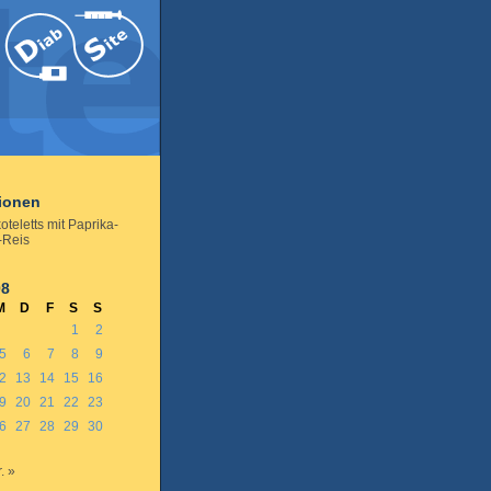
tionen
teletts mit Paprika-
-Reis
08
M
D
F
S
S
1
2
5
6
7
8
9
2
13
14
15
16
9
20
21
22
23
6
27
28
29
30
. »