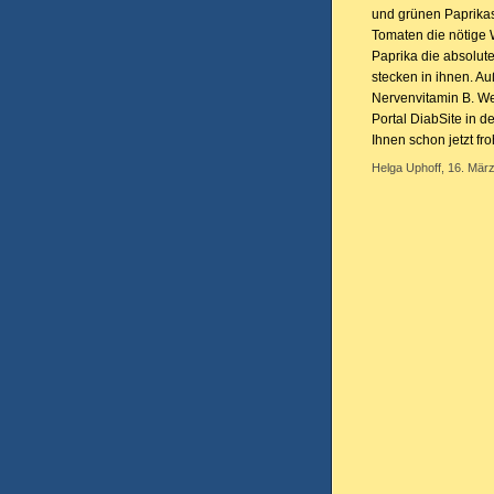
und grünen Paprikas
Tomaten die nötige 
Paprika die absolute
stecken in ihnen. Au
Nervenvitamin B. Wei
Portal DiabSite in 
Ihnen schon jetzt fr
Helga Uphoff, 16. März