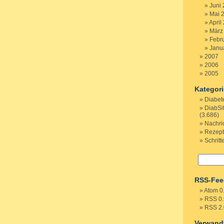
Juni
Mai 
April
März
Febr
Janu
2007
2006
2005
Kategor
Diabet
DiabSi
(3.686)
Nachri
Rezep
Schritt
RSS-Fee
Atom 0
RSS 0.
RSS 2.
Verwand