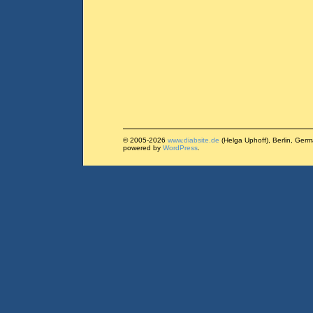
© 2005-2026
www.diabsite.de
(Helga Uphoff), Berlin, Ger
powered by
WordPress
.