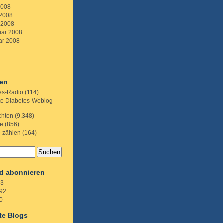
2008
 2008
 2008
uar 2008
ar 2008
ien
es-Radio
(114)
te Diabetes-Weblog
chten
(9.348)
te
(856)
e zählen
(164)
d abonnieren
.3
92
0
te Blogs