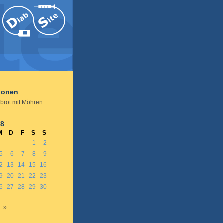
tionen
rbrot mit Möhren
08
M
D
F
S
S
1
2
5
6
7
8
9
2
13
14
15
16
9
20
21
22
23
6
27
28
29
30
. »