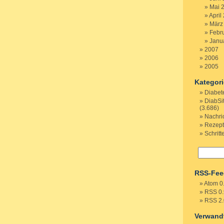
Mai 
April
März
Febr
Janu
2007
2006
2005
Kategor
Diabet
DiabSi
(3.686)
Nachri
Rezep
Schritt
RSS-Fee
Atom 0
RSS 0.
RSS 2.
Verwand