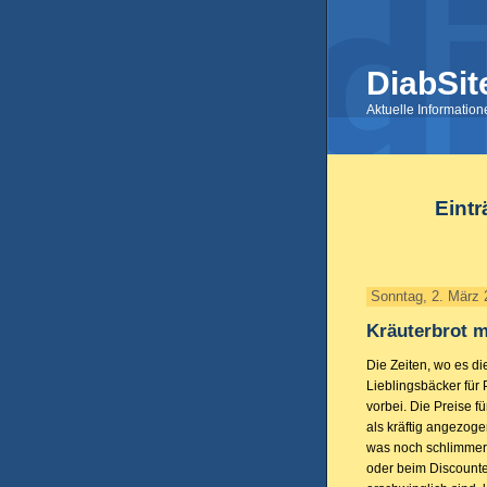
DiabSit
Aktuelle Informatio
Eintr
Sonntag, 2. März 
Kräuterbrot 
Die Zeiten, wo es d
Lieblingsbäcker für 
vorbei. Die Preise 
als kräftig angezoge
was noch schlimmer 
oder beim Discounte