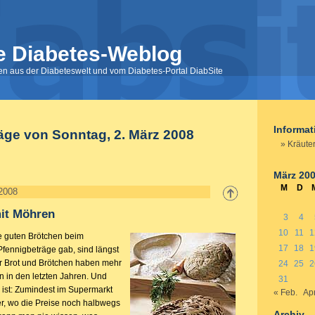
e Diabetes-Weblog
nen aus der Diabeteswelt und vom Diabetes-Portal DiabSite
Informa
äge von Sonntag, 2. März 2008
Kräute
März 20
M
D
2008
mit Möhren
3
4
10
11
1
ie guten Brötchen beim
17
18
1
Pfennigbeträge gab, sind längst
für Brot und Brötchen haben mehr
24
25
2
n in den letzten Jahren. Und
31
ist: Zumindest im Supermarkt
« Feb.
Apr
r, wo die Preise noch halbwegs
Archiv