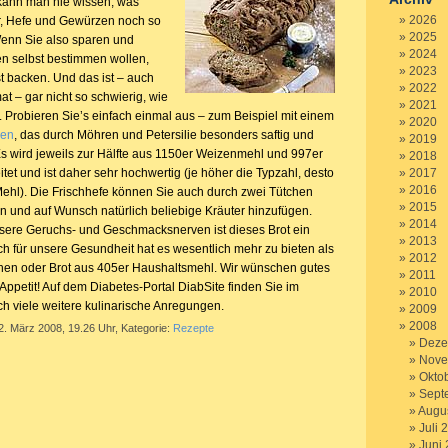
 kann man nie wissen, was
2026
, Hefe und Gewürzen noch so
2025
 Wenn Sie also sparen und
2024
n selbst bestimmen wollen,
2023
bst backen. Und das ist – auch
2022
t – gar nicht so schwierig, wie
2021
. Probieren Sie’s einfach einmal aus – zum Beispiel mit einem
2020
ren
, das durch Möhren und Petersilie besonders saftig und
2019
Es wird jeweils zur Hälfte aus 1150er Weizenmehl und 997er
2018
et und ist daher sehr hochwertig (je höher die Typzahl, desto
2017
2016
 Mehl). Die Frischhefe können Sie auch durch zwei Tütchen
2015
n und auf Wunsch natürlich beliebige Kräuter hinzufügen.
2014
unsere Geruchs- und Geschmacksnerven ist dieses Brot ein
2013
ch für unsere Gesundheit hat es wesentlich mehr zu bieten als
2012
hen oder Brot aus 405er Haushaltsmehl. Wir wünschen gutes
2011
ppetit! Auf dem Diabetes-Portal DiabSite finden Sie im
2010
h viele weitere kulinarische Anregungen.
2009
2008
2. März 2008, 19.26 Uhr, Kategorie:
Rezepte
Deze
Nove
Okto
Sept
Augu
Juli 
Juni