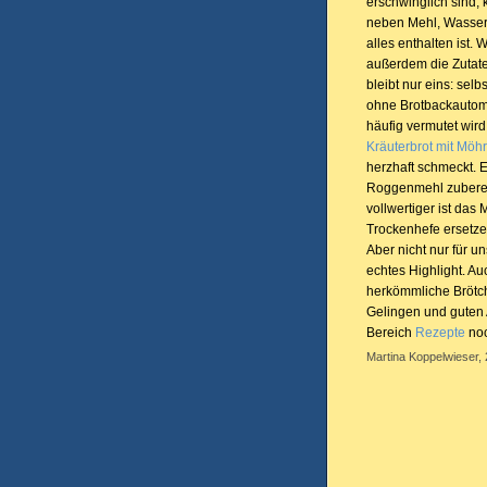
erschwinglich sind,
neben Mehl, Wasser
alles enthalten ist.
außerdem die Zutate
bleibt nur eins: sel
ohne Brotbackautoma
häufig vermutet wird
Kräuterbrot mit Möh
herzhaft schmeckt. 
Roggenmehl zubereit
vollwertiger ist das
Trockenhefe ersetze
Aber nicht nur für 
echtes Highlight. Au
herkömmliche Brötc
Gelingen und guten A
Bereich
Rezepte
noc
Martina Koppelwieser, 