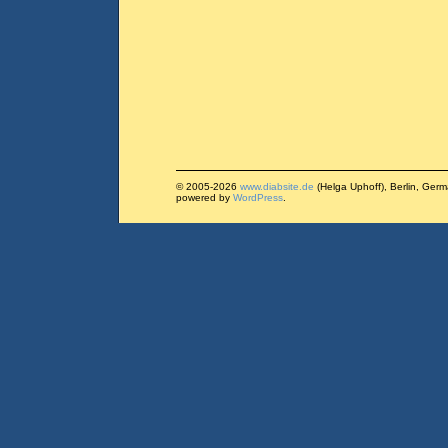
© 2005-2026
www.diabsite.de
(Helga Uphoff), Berlin, Ger
powered by
WordPress
.