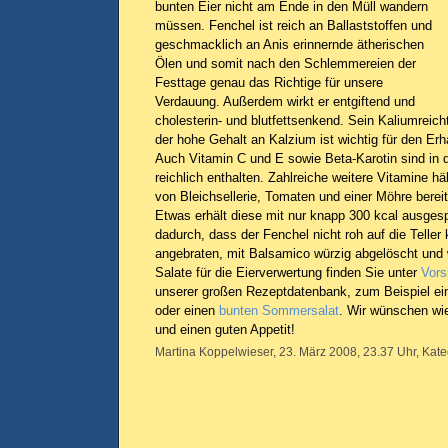
bunten Eier nicht am Ende in den Müll wandern
müssen. Fenchel ist reich an Ballaststoffen und
geschmacklich an Anis erinnernde ätherischen
Ölen und somit nach den Schlemmereien der
Festtage genau das Richtige für unsere
Verdauung. Außerdem wirkt er entgiftend und
cholesterin- und blutfettsenkend. Sein Kaliumreic
der hohe Gehalt an Kalzium ist wichtig für den Er
Auch Vitamin C und E sowie Beta-Karotin sind in 
reichlich enthalten. Zahlreiche weitere Vitamine hä
von Bleichsellerie, Tomaten und einer Möhre bere
Etwas erhält diese mit nur knapp 300 kcal ausgesp
dadurch, dass der Fenchel nicht roh auf die Teller
angebraten, mit Balsamico würzig abgelöscht und 
Salate für die Eierverwertung finden Sie unter
Vors
unserer großen Rezeptdatenbank, zum Beispiel e
oder einen
bunten Sommersalat
. Wir wünschen wi
und einen guten Appetit!
Martina Koppelwieser, 23. März 2008, 23.37 Uhr, Kate