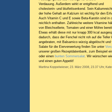
Verdauung. Außerdem wirkt er entgiftend und
cholesterin- und blutfettsenkend. Sein Kaliumreic
der hohe Gehalt an Kalzium ist wichtig für den Er
Auch Vitamin C und E sowie Beta-Karotin sind in 
reichlich enthalten. Zahlreiche weitere Vitamine hä
von Bleichsellerie, Tomaten und einer Möhre bere
Etwas erhält diese mit nur knapp 300 kcal ausgesp
dadurch, dass der Fenchel nicht roh auf die Teller
angebraten, mit Balsamico würzig abgelöscht und 
Salate für die Eierverwertung finden Sie unter
Vors
unserer großen Rezeptdatenbank, zum Beispiel e
oder einen
bunten Sommersalat
. Wir wünschen wi
und einen guten Appetit!
Martina Koppelwieser, 23. März 2008, 23.37 Uhr, Kate