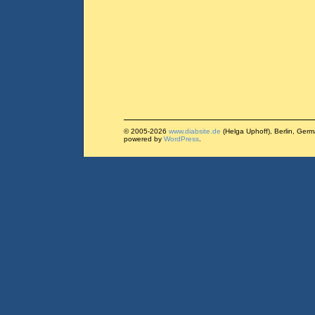
© 2005-2026
www.diabsite.de
(Helga Uphoff), Berlin, Ger
powered by
WordPress
.