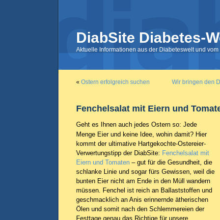
DiabSite Diabetes-W
Aktuelle Informationen aus der Diabeteswelt und vom 
«
Ostern erfolgreich suchen
Wir bringen den Di
Fenchelsalat mit Eiern und Tomat
Geht es Ihnen auch jedes Ostern so: Jede
Menge Eier und keine Idee, wohin damit? Hier
kommt der ultimative Hartgekochte-Ostereier-
Verwertungstipp der DiabSite:
Fenchelsalat mit
Eiern und Tomaten
– gut für die Gesundheit, die
schlanke Linie und sogar fürs Gewissen, weil die
bunten Eier nicht am Ende in den Müll wandern
müssen. Fenchel ist reich an Ballaststoffen und
geschmacklich an Anis erinnernde ätherischen
Ölen und somit nach den Schlemmereien der
Festtage genau das Richtige für unsere