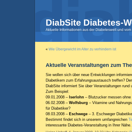
DiabSite Diabetes-W
Aktuelle Informationen aus der Diabeteswelt und vom 
«
Wie Übergewicht im Alter zu verhindern ist
Aktuelle Veranstaltungen zum Th
Sie wollen sich über neue Entwicklungen informie
Diabetikern zum Erfahrungsaustausch treffen? De
DiabSite informiert Sie über Veranstaltungen rund
Zum Beispiel:
09.01.2008 –
Iserlohn
– Blutzucker messen ohne
06.02.2008 –
Wolfsburg
– Vitamine und Nahrungs
für Diabetiker?
08.03.2008 –
Eschwege
– 3. Eschweger Diabetike
Bestimmt findet sich in unserem umfangreichen
T
interessante Diabetes-Veranstaltung in Ihrer Nähe.