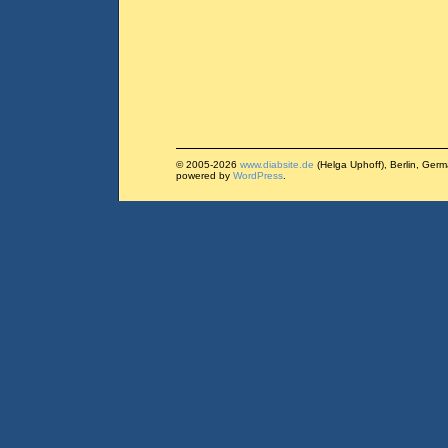
© 2005-2026
www.diabsite.de
(Helga Uphoff), Berlin, Ger
powered by
WordPress
.