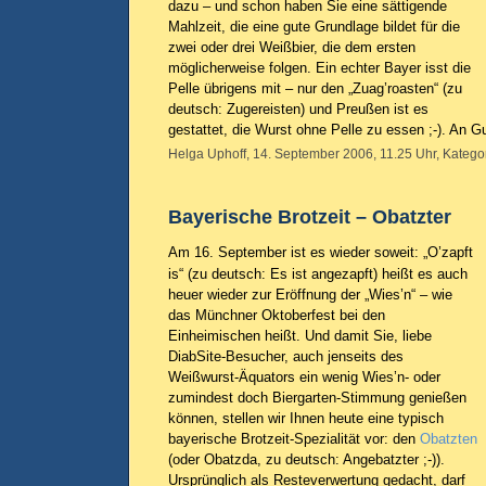
dazu – und schon haben Sie eine sättigende
Mahlzeit, die eine gute Grundlage bildet für die
zwei oder drei Weißbier, die dem ersten
möglicherweise folgen. Ein echter Bayer isst die
Pelle übrigens mit – nur den „Zuag’roasten“ (zu
deutsch: Zugereisten) und Preußen ist es
gestattet, die Wurst ohne Pelle zu essen ;-). An G
Helga Uphoff, 14. September 2006, 11.25 Uhr, Katego
Bayerische Brotzeit – Obatzter
Am 16. September ist es wieder soweit: „O’zapft
is“ (zu deutsch: Es ist angezapft) heißt es auch
heuer wieder zur Eröffnung der „Wies’n“ – wie
das Münchner Oktoberfest bei den
Einheimischen heißt. Und damit Sie, liebe
DiabSite-Besucher, auch jenseits des
Weißwurst-Äquators ein wenig Wies’n- oder
zumindest doch Biergarten-Stimmung genießen
können, stellen wir Ihnen heute eine typisch
bayerische Brotzeit-Spezialität vor: den
Obatzten
(oder Obatzda, zu deutsch: Angebatzter ;-)).
Ursprünglich als Resteverwertung gedacht, darf