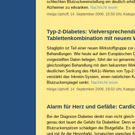
schlechten Blutzuckereinstellung ein deutlich erhö
Alzheimer zu erkranken.
Nachricht lesen
Helga Uphoff, 14. September 2006, 19.50 Uhr, Katego
Typ-2-Diabetes: Vielversprechend
Tablettenkombination mit neuem W
Sitagliptin ist Teil einer neuen Wirkstoffgruppe zur
Behandlungen. Wie heute auf dem Europäischen 
vorgestellten Daten belegen, führt der so genannte
gleichzeitigen Behandlung mit dem bekannten Wirk
deutlichen Senkung des HbA1c-Wertes von Typ-2-Di
verstärkt das Inkretin-System, einen natürlichen 
Blutzuckerspiegel senkt.
Nachricht lesen
Helga Uphoff, 14. September 2006, 19.02 Uhr, Katego
Alarm für Herz und Gefäße: Cardi
Bei der Diagnose Diabetes denkt man nicht gleic
genau dort lauert die Gefahr für Diabetiker. Denn w
Blutzuckerspitzen schädigen die Blutgefäße. Es dr
und mit ihr der Herzinfarkt. Inzwischen sprechen Ä