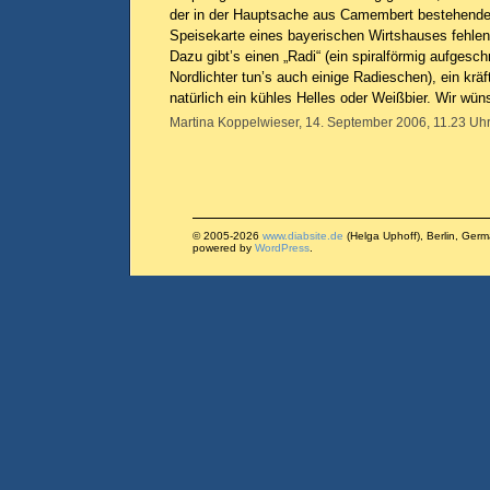
der in der Hauptsache aus Camembert bestehende 
Speisekarte eines bayerischen Wirtshauses fehlen,
Dazu gibt’s einen „Radi“ (ein spiralförmig aufgeschn
Nordlichter tun’s auch einige Radieschen), ein krä
natürlich ein kühles Helles oder Weißbier. Wir wü
Martina Koppelwieser, 14. September 2006, 11.23 Uhr
© 2005-2026
www.diabsite.de
(Helga Uphoff), Berlin, Ger
powered by
WordPress
.