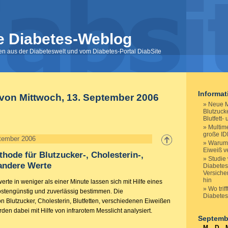
e Diabetes-Weblog
nen aus der Diabeteswelt und vom Diabetes-Portal DiabSite
Informa
 von Mittwoch, 13. September 2006
Neue M
Blutzucke
Blutfett
Multime
große ID
ptember 2006
Warum 
Eiweiß v
ode für Blutzucker-, Cholesterin-,
Studie 
 andere Werte
Diabetes
Versiche
hin
erte in weniger als einer Minute lassen sich mit Hilfe eines
Wo trif
stengünstig und zuverlässig bestimmen. Die
Diabete
n Blutzucker, Cholesterin, Blutfetten, verschiedenen Eiweißen
den dabei mit Hilfe von infrarotem Messlicht analysiert.
Septemb
M
D