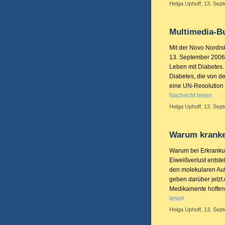
Helga Uphoff, 13. Sep
Multimedia-Bu
Mit der Novo Nordi
13. September 2006
Leben mit Diabetes.
Diabetes
, die von d
eine UN-Resolution z
Nachricht lesen
Helga Uphoff, 13. Sep
Warum kranke 
Warum bei Erkranku
Eiweißverlust entst
den molekularen Aufb
geben darüber jetzt
Medikamente hoffen,
lesen
Helga Uphoff, 13. Sep