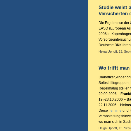
Studie weist 
Versicherten
Die Ergebnisse der
EASD (
European Ass
2006 in Kopenhagen 
Vorsorgeuntersuchun
Deutsche BKK ihren V
Helga Uphoff, 13. Sep
Wo trifft man
Diabetiker, Angehör
Selbsthilfegruppen,
Regelmäßig stellen w
20.09.2006 –
Frankf
19.-23.10.2006 –
Ba
22.11.2006 –
Helms
Diese
Termine
und f
Veranstaltungshinwe
wo man sich in Sache
Helga Uphoff, 13. Sep