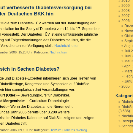
2010
2009
auf verbesserte Diabetesversorgung bei
2008
 der Deutschen BKK hin
2007
2006
 Studie zum Diabetes-TÜV werden auf der Jahrestagung der
Deze
ociation for the Study of Diabetes
) vom 14. bis 17. September
Nove
vorgestellt. Der Diabetes TÜV ist eine umfassende jährliche
Okto
g auf Folgeerkrankungen des Diabetes mellitus, die die
Sept
ersicherten zur Verfügung stellt.
Nachricht lesen
Augu
Juli 
tember 2006, 15.28 Uhr, Kategorie:
Nachrichten
Juni
Mai 
April
 sich in Sachen Diabetes?
März
Febr
ige und Diabetes-Experten informieren sich über Treffen von
Janu
 Diabetikertage, Kongresse und Symposien auf DiabSite.
2005
ir hier exemplarisch drei Veranstaltungen vor:
urt (Oder)
– Bewegungskurs für Diabetiker.
Kategor
d Mergentheim
– Curriculum Diabetologie.
Diabet
tedt
– Wenn der Diabetes an die Nieren geht.
DiabSi
(3.686)
ür das Jahr 2006 bereits über 3.200 weitere
Nachri
ise im Diabetes-Kalender auf DiabSite zeigten und zeigen,
Rezep
n Diabetes trifft.
Schritt
tember 2006, 09.19 Uhr, Kategorie:
DiabSite Diabetes-Weblog