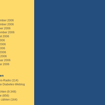
mber 2006
mber 2006
ber 2006
ember 2006
st 2006
2006
 2006
2006
 2006
 2006
uar 2006
ar 2006
ien
es-Radio
(114)
te Diabetes-Weblog
chten
(9.348)
te
(856)
e zählen
(164)