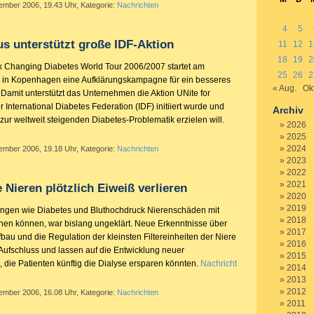
tember 2006, 19.43 Uhr, Kategorie:
Nachrichten
4
5
s unterstützt große IDF-Aktion
11
12
1
18
19
2
sk
Changing Diabetes World
Tour 2006/2007 startet am
25
26
2
 in Kopenhagen eine Aufklärungskampagne für ein besseres
« Aug.
Okt
 Damit unterstützt das Unternehmen die Aktion
UNite for
er
International Diabetes Federation (IDF)
initiiert wurde und
Archiv
ur weltweit steigenden Diabetes-Problematik erzielen will.
2026
2025
2024
tember 2006, 19.18 Uhr, Kategorie:
Nachrichten
2023
2022
2021
Nieren plötzlich Eiweiß verlieren
2020
2019
ngen wie Diabetes und Bluthochdruck Nierenschäden mit
2018
ehen können, war bislang ungeklärt. Neue Erkenntnisse über
2017
au und die Regulation der kleinsten Filtereinheiten der Niere
2016
 Aufschluss und lassen auf die Entwicklung neuer
2015
 die Patienten künftig die Dialyse ersparen könnten.
Nachricht
2014
2013
2012
tember 2006, 16.08 Uhr, Kategorie:
Nachrichten
2011