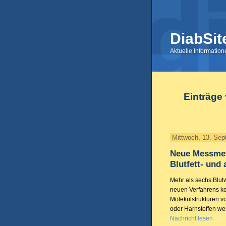
DiabSit
Aktuelle Informatio
Einträge
Mittwoch, 13. Se
Neue Messmeth
Blutfett- und
Mehr als sechs Blutw
neuen Verfahrens ko
Molekülstrukturen vo
oder Harnstoffen wer
Nachricht lesen