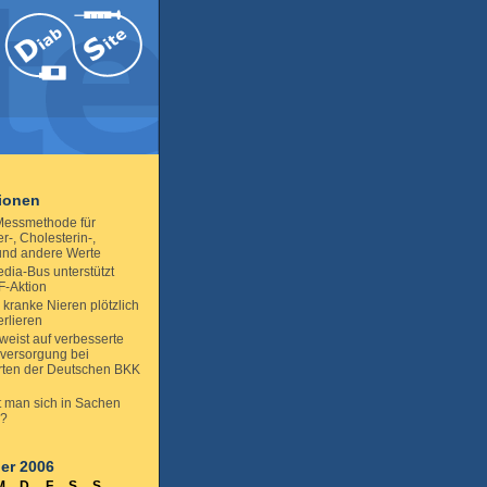
tionen
essmethode für
r-, Cholesterin-,
- und andere Werte
dia-Bus unterstützt
F-Aktion
kranke Nieren plötzlich
erlieren
weist auf verbesserte
versorgung bei
rten der Deutschen BKK
ft man sich in Sachen
s?
er 2006
M
D
F
S
S