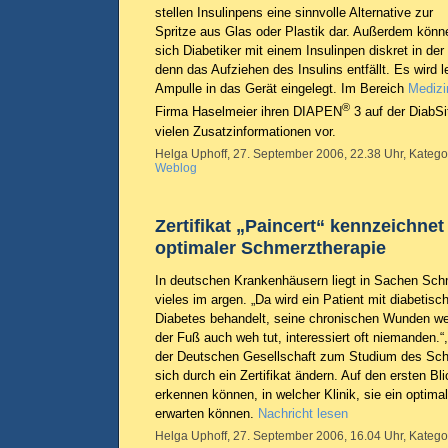
stellen Insulinpens eine sinnvolle Alternative zur
Spritze aus Glas oder Plastik dar. Außerdem könn
sich Diabetiker mit einem Insulinpen diskret in der 
denn das Aufziehen des Insulins entfällt. Es wird le
Ampulle in das Gerät eingelegt. Im Bereich
Medizi
®
Firma Haselmeier ihren DIAPEN
3 auf der DiabSi
vielen Zusatzinformationen vor.
Helga Uphoff, 27. September 2006, 22.38 Uhr, Katego
Weblog
Zertifikat „Paincert“ kennzeichnet
optimaler Schmerztherapie
In deutschen Krankenhäusern liegt in Sachen Sc
vieles im argen. „Da wird ein Patient mit diabeti
Diabetes behandelt, seine chronischen Wunden we
der Fuß auch weh tut, interessiert oft niemanden.
der Deutschen Gesellschaft zum Studium des Sch
sich durch ein Zertifikat ändern. Auf den ersten Bli
erkennen können, in welcher Klinik, sie ein opt
erwarten können.
Nachricht lesen
Helga Uphoff, 27. September 2006, 16.04 Uhr, Katego