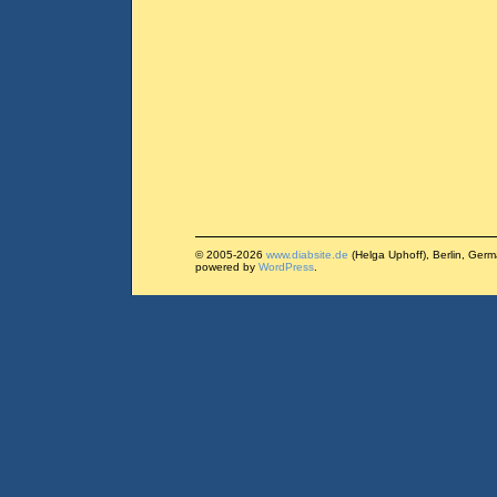
© 2005-2026
www.diabsite.de
(Helga Uphoff), Berlin, Ger
powered by
WordPress
.