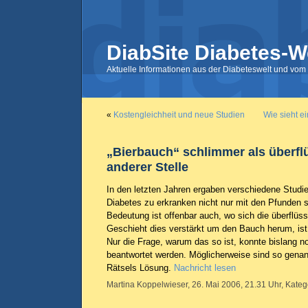
DiabSite Diabetes-W
Aktuelle Informationen aus der Diabeteswelt und vom 
«
Kostengleichheit und neue Studien
Wie sieht e
„Bierbauch“ schlimmer als überfl
anderer Stelle
In den letzten Jahren ergaben verschiedene Studi
Diabetes zu erkranken nicht nur mit den Pfunden s
Bedeutung ist offenbar auch, wo sich die überflüss
Geschieht dies verstärkt um den Bauch herum, ist
Nur die Frage, warum das so ist, konnte bislang no
beantwortet werden. Möglicherweise sind so genan
Rätsels Lösung.
Nachricht lesen
Martina Koppelwieser, 26. Mai 2006, 21.31 Uhr, Kateg