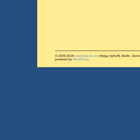
© 2005-2026
www.diabsite.de
(Helga Uphoff), Berlin, Ger
powered by
WordPress
.