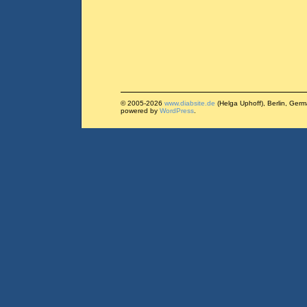
© 2005-2026
www.diabsite.de
(Helga Uphoff), Berlin, Ger
powered by
WordPress
.