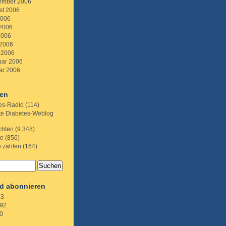
ember 2006
st 2006
2006
 2006
2006
 2006
 2006
uar 2006
ar 2006
ien
es-Radio
(114)
te Diabetes-Weblog
chten
(9.348)
te
(856)
e zählen
(164)
d abonnieren
.3
92
0