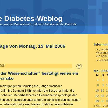
e Diabetes-Weblog
nen aus der Diabeteswelt und vom Diabetes-Portal DiabSite
Informa
räge von Montag, 15. Mai 2006
„Lange
Wissensc
ein hohe
Schrei
2006
Mai 200
der Wissenschaften“ bestätigt vielen ein
M
D
srisiko
1
2
8
9
1
 am vergangenen Samstag die „Lange Nacht der
erlin. Bis Sonntag 1 Uhr konnten die Besucher hinter die
15
16
1
ute schauen. Der Arbeitsbereich Gesundheitspsychologie der
22
23
2
erlin beschäftigt sich unter anderem damit, wie sich Menschen
29
30
3
Lebensstil motivieren lassen. DiabSite unterstützte die
« Apr.
Jun