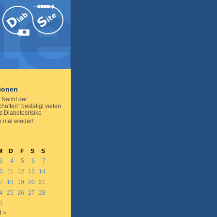
tionen
 Nacht der
haften“ bestätigt vielen
s Diabetesrisiko
b mal wieder!
6
M
D
F
S
S
3
4
5
6
7
0
11
12
13
14
7
18
19
20
21
4
25
26
27
28
1
i »