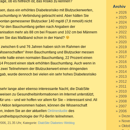
ge, ob es hilfreich ist, das Risiko zu kennen?
Archiv
en, dass ein erhöhtes Diabetesrisiko mit Blutzuckerwerten,
2026
chumfang in Verbindung gebracht wird. Aber hätten Sie
2025
pontan gemessener Blutzucker 140 mg/dl (7,8 mmol/l) nicht
2024
? Für den Bauchumfang gelten nach Angaben der
2023
anisation mehr als 88 cm bei Frauen und 102 cm bei Männern
2022
2021
aben Sie das Maßband schon in der Hand?
2020
zwischen 6 und 76 Jahren haben sich im Rahmen der
2019
2018
Wissenschaften“ ihren Bauchumfang und Blutzucker messen
2017
weite hatte einen normalen Bauchumfang, 22 Prozent einen
2016
 14 Prozent einen stark erhöhten Bauchumfang. Auch wenn in
2015
i zwei Teilnehmern der Blutzuckerwert einen dringenden
2014
gab, wurde dennoch bei vielen ein sehr hohes Diabetesrisiko
2013
2012
2011
 sehr lange aber ebenso interessante Nacht, die DiabSite
2010
inweisen zu Gesundheitsinformationen im Internet unterstützt,
2009
ür uns – und wir hoffen vor allem für Sie – interessant sind. All
2008
der Aktion teilgenommen haben, können die Wissenschaft
2007
en, indem Sie an der aktuellen
Onlinestudie
des
2006
Deze
undheitspsychologie der FU-Berlin teilnehmen.
Nove
2006, 21.35 Uhr, Kategorie:
DiabSite Diabetes-Weblog
Okto