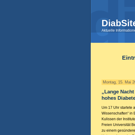
DiabSit
Aktuelle Informatio
Eint
Montag, 15. Mai 
„Lange Nacht 
hohes Diabete
Um 17 Uhr startete
Wissenschaften“ in B
Kulissen der Instit
Freien Universität B
zu einem gesünderen 