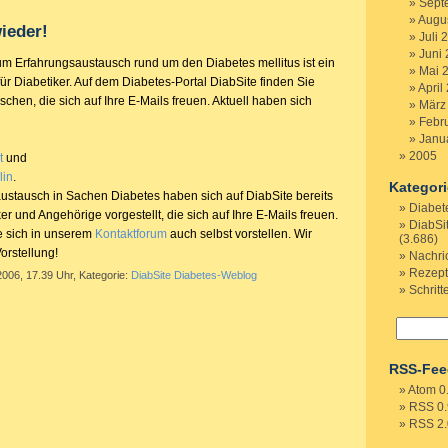
Sept
Augu
ieder!
Juli 
Juni
m Erfahrungsaustausch rund um den Diabetes mellitus ist ein
Mai 
 für Diabetiker. Auf dem Diabetes-Portal DiabSite finden Sie
April
chen, die sich auf Ihre E-Mails freuen. Aktuell haben sich
März
Febr
Janu
2005
t
und
lin
.
Kategor
ustausch in Sachen Diabetes haben sich auf DiabSite bereits
Diabet
er und Angehörige vorgestellt, die sich auf Ihre E-Mails freuen.
DiabSi
e sich in unserem
Kontaktforum
auch selbst vorstellen. Wir
(3.686)
orstellung!
Nachri
Rezep
2006, 17.39 Uhr, Kategorie:
DiabSite Diabetes-Weblog
Schritt
RSS-Fee
Atom 0
RSS 0.
RSS 2.