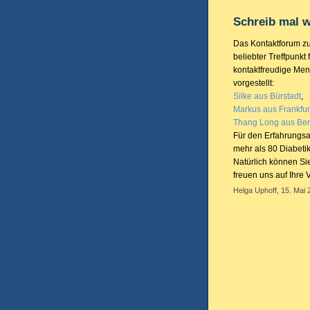
Schreib mal w
Das Kontaktforum zu
beliebter Treffpunkt
kontaktfreudige Mens
vorgestellt:
Silke aus Bürstadt
,
Markus aus Frankfur
Thang Long aus Ber
Für den Erfahrungsa
mehr als 80 Diabetik
Natürlich können Si
freuen uns auf Ihre V
Helga Uphoff, 15. Mai 