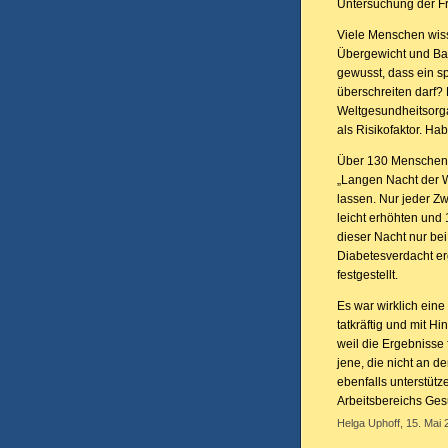
Untersuchung der Fra
Viele Menschen wiss
Übergewicht und Bau
gewusst, dass ein s
überschreiten darf
Weltgesundheitsorg
als Risikofaktor. H
Über 130 Menschen 
„Langen Nacht der 
lassen. Nur jeder Z
leicht erhöhten und
dieser Nacht nur be
Diabetesverdacht er
festgestellt.
Es war wirklich eine
tatkräftig und mit H
weil die Ergebnisse f
jene, die nicht an 
ebenfalls unterstütz
Arbeitsbereichs Ges
Helga Uphoff, 15. Mai 