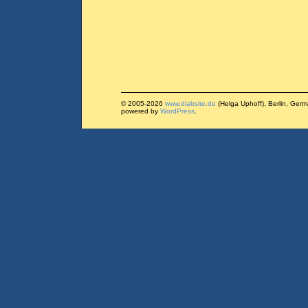
© 2005-2026
www.diabsite.de
(Helga Uphoff), Berlin, Ger
powered by
WordPress
.