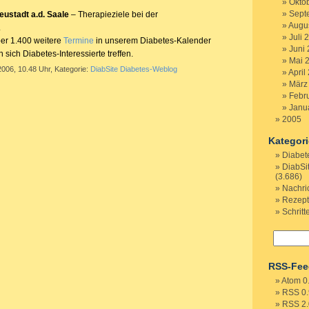
Okto
Sept
ustadt a.d. Saale
– Therapieziele bei der
Augu
.
Juli 
ber 1.400 weitere
Termine
in unserem Diabetes-Kalender
Juni
sich Diabetes-Interessierte treffen.
Mai 
2006, 10.48 Uhr, Kategorie:
DiabSite Diabetes-Weblog
April
März
Febr
Janu
2005
Kategor
Diabet
DiabSi
(3.686)
Nachri
Rezep
Schritt
RSS-Fee
Atom 0
RSS 0.
RSS 2.