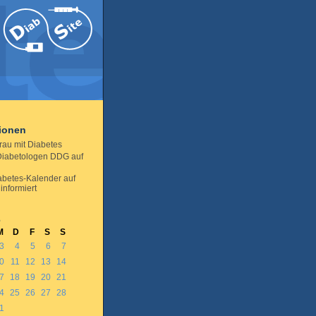
tionen
rau mit Diabetes
iabetologen DDG auf
abetes-Kalender auf
informiert
6
M
D
F
S
S
3
4
5
6
7
0
11
12
13
14
7
18
19
20
21
4
25
26
27
28
1