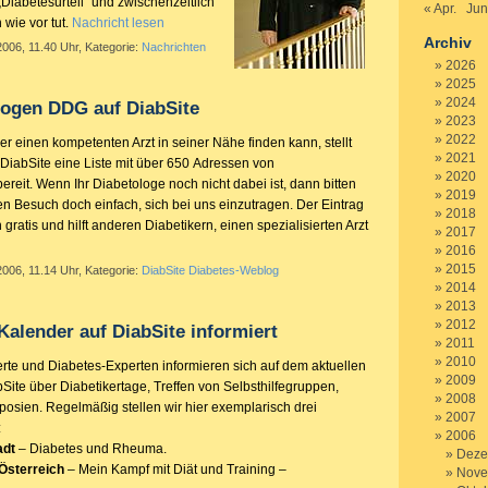
Diabetesurteil“ und zwischenzeitlich
« Apr.
Jun
 wie vor tut.
Nachricht lesen
Archiv
2006, 11.40 Uhr, Kategorie:
Nachrichten
2026
2025
2024
logen DDG auf DiabSite
2023
2022
er einen kompetenten Arzt in seiner Nähe finden kann, stellt
2021
 DiabSite eine Liste mit über 650 Adressen von
2020
ereit. Wenn Ihr Diabetologe noch nicht dabei ist, dann bitten
2019
en Besuch doch einfach, sich bei uns einzutragen. Der Eintrag
2018
h gratis und hilft anderen Diabetikern, einen spezialisierten Arzt
2017
2016
2015
2006, 11.14 Uhr, Kategorie:
DiabSite Diabetes-Weblog
2014
2013
2012
Kalender auf DiabSite informiert
2011
2010
ierte und Diabetes-Experten informieren sich auf dem aktuellen
2009
Site über Diabetikertage, Treffen von Selbsthilfegruppen,
2008
sien. Regelmäßig stellen wir hier exemplarisch drei
2007
:
2006
adt
– Diabetes und Rheuma.
Deze
Österreich
– Mein Kampf mit Diät und Training –
Nove