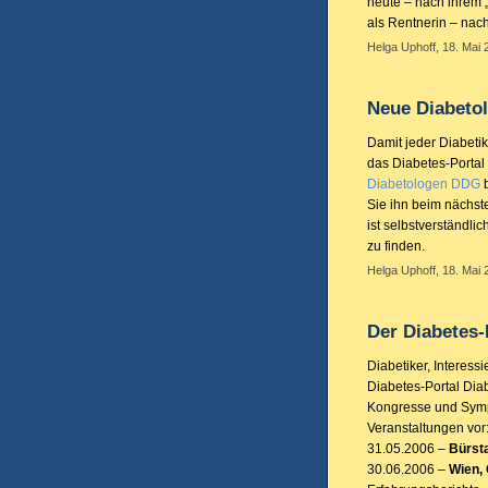
heute – nach ihrem „
als Rentnerin – nach
Helga Uphoff, 18. Mai 
Neue Diabeto
Damit jeder Diabetik
das Diabetes-Portal
Diabetologen DDG
b
Sie ihn beim nächst
ist selbstverständlic
zu finden.
Helga Uphoff, 18. Mai 
Der Diabetes-
Diabetiker, Interess
Diabetes-Portal Diab
Kongresse und Sympo
Veranstaltungen vor
31.05.2006 –
Bürst
30.06.2006 –
Wien, 