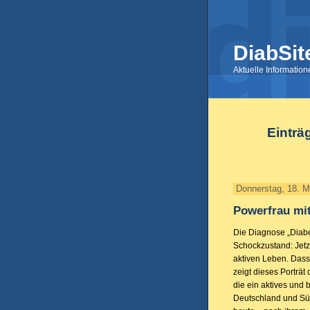
DiabSit
Aktuelle Informatio
Einträ
Donnerstag, 18. M
Powerfrau mit
Die Diagnose „Diabet
Schockzustand: Jetzt
aktiven Leben. Dass
zeigt dieses Porträ
die ein aktives und
Deutschland und Süd