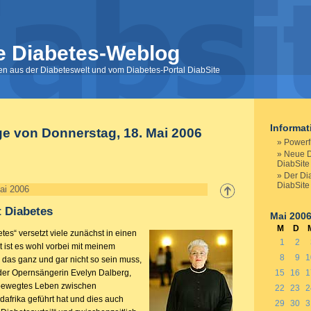
e Diabetes-Weblog
nen aus der Diabeteswelt und vom Diabetes-Portal DiabSite
Informa
ge von Donnerstag, 18. Mai 2006
Powerf
Neue D
DiabSite
Der Di
DiabSite 
ai 2006
 Diabetes
Mai 200
M
D
es“ versetzt viele zunächst in einen
1
2
 ist es wohl vorbei mit meinem
8
9
1
 das ganz und gar nicht so sein muss,
t der Opernsängerin Evelyn Dalberg,
15
16
1
 bewegtes Leben zwischen
22
23
2
afrika geführt hat und dies auch
29
30
3