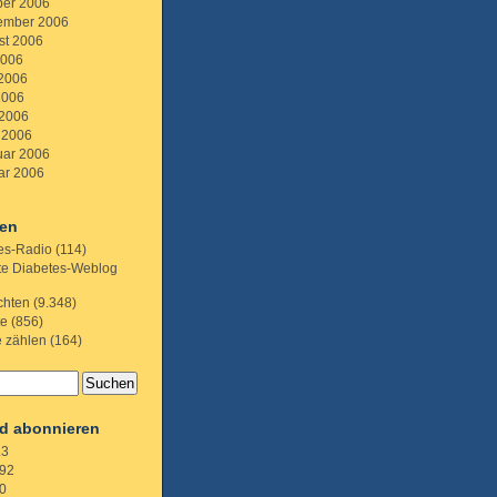
ber 2006
ember 2006
st 2006
2006
 2006
2006
 2006
 2006
uar 2006
ar 2006
ien
es-Radio
(114)
te Diabetes-Weblog
chten
(9.348)
te
(856)
e zählen
(164)
d abonnieren
.3
92
0