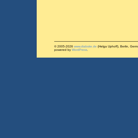
© 2005-2026
www.diabsite.de
(Helga Uphoff), Berlin, Ger
powered by
WordPress
.