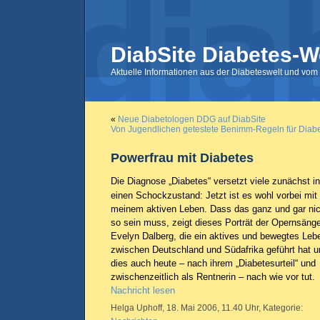
DiabSite Diabetes-W
Aktuelle Informationen aus der Diabeteswelt und vom 
«
Neue Diabetologen DDG auf DiabSite
Von Jugendlichen getestete Benimm-Regeln für Diabe
Powerfrau mit Diabetes
Die Diagnose „Diabetes“ versetzt viele zunächst in
einen Schockzustand: Jetzt ist es wohl vorbei mit
meinem aktiven Leben. Dass das ganz und gar nic
so sein muss, zeigt dieses Porträt der Opernsänge
Evelyn Dalberg, die ein aktives und bewegtes Leb
zwischen Deutschland und Südafrika geführt hat u
dies auch heute – nach ihrem „Diabetesurteil“ und
zwischenzeitlich als Rentnerin – nach wie vor tut.
Nachricht lesen
Helga Uphoff, 18. Mai 2006, 11.40 Uhr, Kategorie: