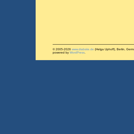
© 2005-2026
www.diabsite.de
(Helga Uphoff), Berlin, Ger
powered by
WordPress
.