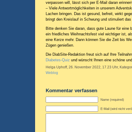
verpassen will, lässt sich per E-Mail daran erinner
– Viele Antwortmöglichkeiten in unserem Advents
Lachen bringen. Das ist gesund, befreit, wirkt geg
bringt den Kreislauf in Schwung und stimuliert d
Bitte denken Sie daran, dass gute Laune für eine 
ein friedliches Weihnachtsfest viel wichtiger ist, a
eine Kerze mehr. Dann können Sie die Zeit bis We
Zügen genießen.
Die DiabSite-Redaktion freut sich auf Ihre Teilna
Diabetes-Quiz
und wünscht Ihnen eine schöne und 
Helga Uphoff, 26. November 2022, 17.23 Uhr, Kategor
Weblog
Kommentar verfassen
Name (required)
E-Mail (wird nicht verö