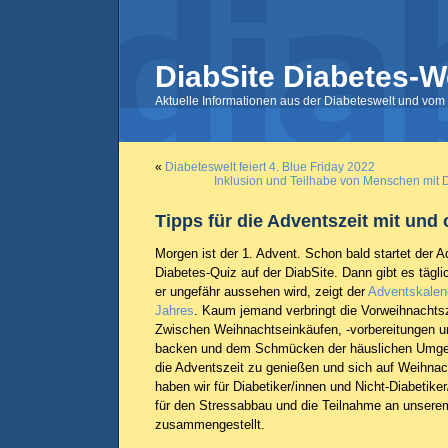
DiabSite Diabetes-W
Aktuelle Informationen aus der Diabeteswelt und vom 
«
Diabeteswelt feiert 4. Blue Friday 2022
Inklusion und Teilhabe von Menschen mit D
Tipps für die Adventszeit mit und
Morgen ist der 1. Advent. Schon bald startet der 
Diabetes-Quiz auf der DiabSite. Dann gibt es täg
er ungefähr aussehen wird, zeigt der
Adventskalen
Jahres
. Kaum jemand verbringt die Vorweihnachtsz
Zwischen Weihnachtseinkäufen, -vorbereitungen un
backen und dem Schmücken der häuslichen Umgeb
die Adventszeit zu genießen und sich auf Weihnac
haben wir für Diabetiker/innen und Nicht-Diabetike
für den Stressabbau und die Teilnahme an unsere
zusammengestellt.