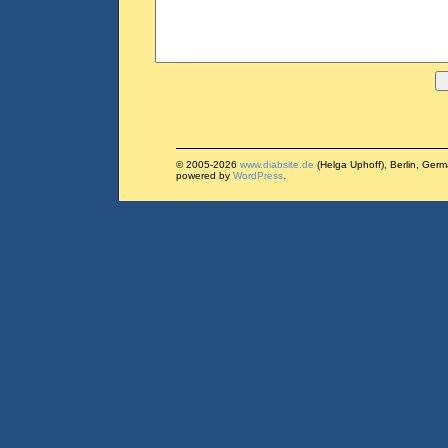
© 2005-2026
www.diabsite.de
(Helga Uphoff), Berlin, Ger
powered by
WordPress
.