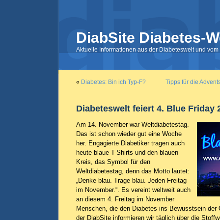
DiabSite Diabetes-W
Aktuelle Informationen aus der Diabeteswelt und vom 
«
Diabetes: Bin ich Typ-F?
Tipps für die Advent
Diabeteswelt feiert 4. Blue Friday
Am 14. November war Weltdiabetestag.
Das ist schon wieder gut eine Woche
her. Engagierte Diabetiker tragen auch
heute blaue T-Shirts und den blauen
Kreis, das Symbol für den
Weltdiabetestag, denn das Motto lautet:
„Denke blau. Trage blau. Jeden Freitag
im November.“. Es vereint weltweit auch
an diesem 4. Freitag im November
Menschen, die den Diabetes ins Bewusstsein der Öf
der DiabSite informieren wir täglich über die Stoff