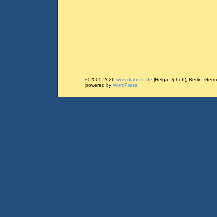
© 2005-2026
www.diabsite.de
(Helga Uphoff), Berlin, Ger
powered by
WordPress
.