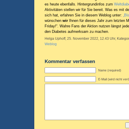
es heute ebenfalls. Hintergrundinfos zum
Weltdiab
Aktivitäten stellen wir für Sie bereit. Was es mit d
sich hat, erfahren Sie in diesem Weblog unter:
„Bl
wünschen
wir
Ihnen für dieses Jahr zum letzten M
Friday!“. Wahre Fans der Aktion nutzen längst jede
den Diabetes aufmerksam zu machen.
Helga Uphoff, 25. November 2022, 12.43 Uhr, Kategor
Weblog
Kommentar verfassen
Name (required)
E-Mail (wird nicht verö