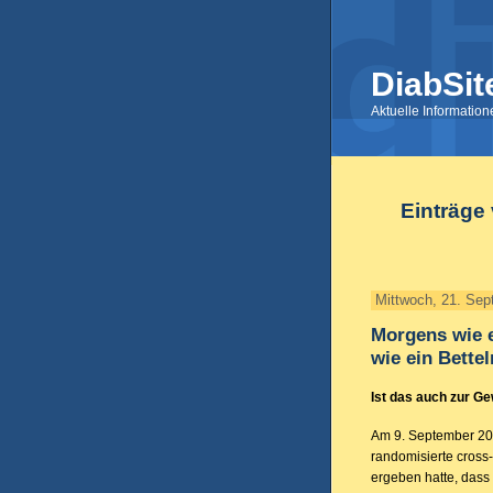
DiabSit
Aktuelle Informatio
Einträge
Mittwoch, 21. Se
Morgens wie e
wie ein Bette
Ist das auch zur G
Am 9. September 202
randomisierte cross
ergeben hatte, dass