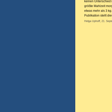
keinen Unterschied 
größte Mahlzeit mor
etwas mehr als 3 kg. 
Publikation stellt di
Helga Uphoff, 21. Sep