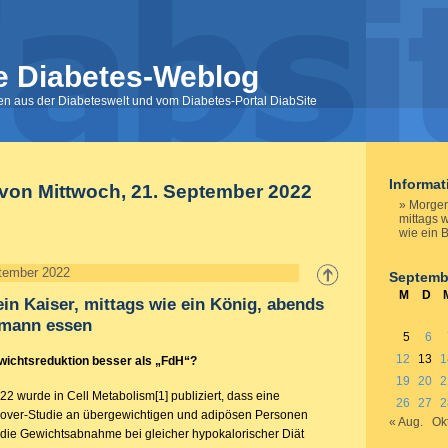
e Diabetes-Weblog
nen aus der Diabeteswelt und vom Diabetes-Portal DiabSite
Informa
 von Mittwoch, 21. September 2022
Morgen
mittags 
wie ein 
ptember 2022
Septemb
M
D
in Kaiser, mittags wie ein König, abends
lmann essen
5
6
12
13
1
ewichtsreduktion besser als „FdH“?
19
20
2
2 wurde in Cell Metabolism[1] publiziert, dass eine
26
27
2
-over-Studie an übergewichtigen und adipösen Personen
« Aug.
Okt
 die Gewichtsabnahme bei gleicher hypokalorischer Diät