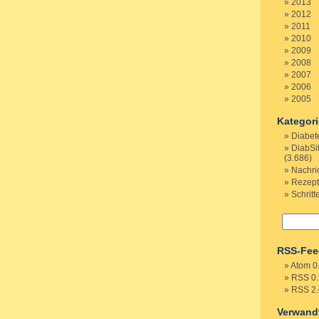
2013
2012
2011
2010
2009
2008
2007
2006
2005
Kategor
Diabet
DiabSi
(3.686)
Nachri
Rezep
Schritt
RSS-Fee
Atom 0
RSS 0.
RSS 2.
Verwand