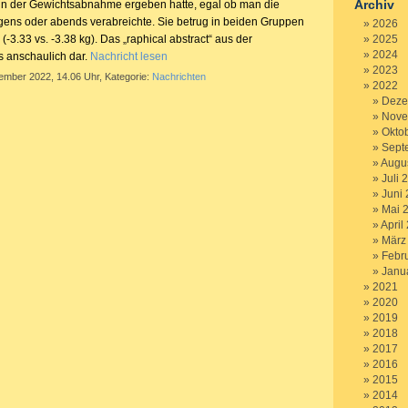
Archiv
in der Gewichtsabnahme ergeben hatte, egal ob man die
gens oder abends verabreichte. Sie betrug in beiden Gruppen
2026
(-3.33 vs. -3.38 kg). Das „raphical abstract“ aus der
2025
2024
es anschaulich dar.
Nachricht lesen
2023
tember 2022, 14.06 Uhr, Kategorie:
Nachrichten
2022
Deze
Nove
Okto
Sept
Augu
Juli 
Juni
Mai 
April
März
Febr
Janu
2021
2020
2019
2018
2017
2016
2015
2014