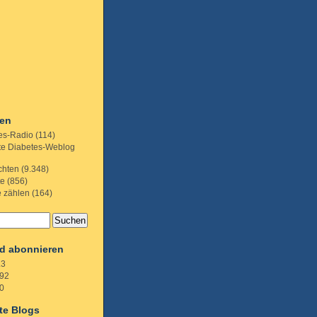
ien
es-Radio
(114)
te Diabetes-Weblog
chten
(9.348)
te
(856)
e zählen
(164)
d abonnieren
.3
92
0
te Blogs