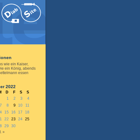
tionen
s wie ein Kaiser,
wie ein König, abends
Bettelmann essen
er 2022
M
D
F
S
S
1
2
3
4
7
8
9
10
11
4
15
16
17
18
1
22
23
24
25
8
29
30
. »