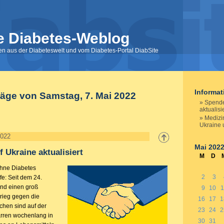
e Diabetes-Weblog
nen aus der Diabeteswelt und vom Diabetes-Portal DiabSite
Informa
räge von Samstag, 7. Mai 2022
Spende
aktualisi
Medizin
Ukraine 
2022
Mai 202
 Ukraine aktualisiert
M
D
hne Diabetes
2
3
fe: Seit dem 24.
and einen groß
9
10
1
krieg gegen die
16
17
1
chen sind auf der
23
24
2
arren wochenlang in
30
31