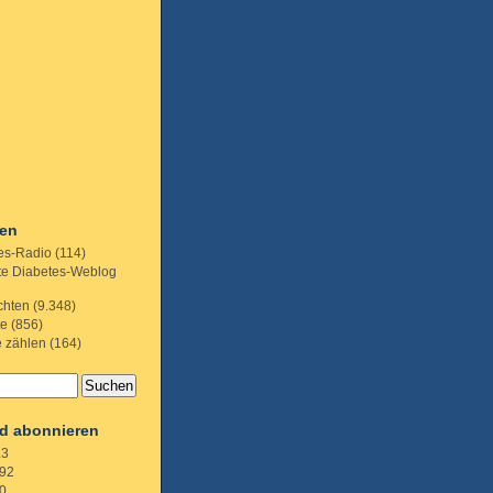
ien
es-Radio
(114)
te Diabetes-Weblog
chten
(9.348)
te
(856)
e zählen
(164)
d abonnieren
.3
92
0