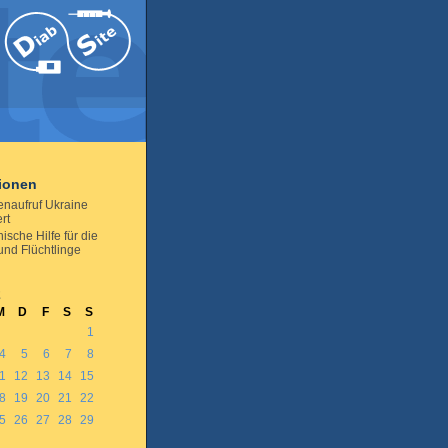
tionen
naufruf Ukraine
ert
ische Hilfe für die
und Flüchtlinge
2
M
D
F
S
S
1
4
5
6
7
8
1
12
13
14
15
8
19
20
21
22
5
26
27
28
29