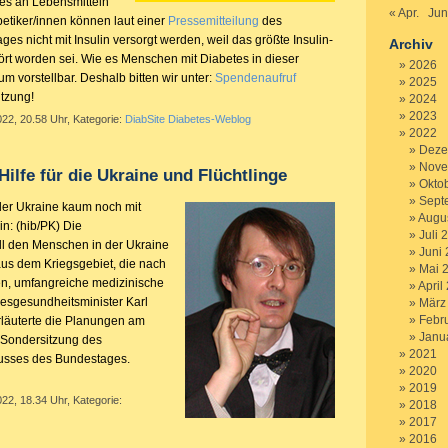
 es an Lebensmitteln
« Apr.
Jun
betiker/innen können laut einer
Pressemitteilung
des
s nicht mit Insulin versorgt werden, weil das größte Insulin-
Archiv
ört worden sei. Wie es Menschen mit Diabetes in dieser
2026
aum vorstellbar. Deshalb bitten wir unter:
Spendenaufruf
2025
tzung!
2024
2023
022, 20.58 Uhr, Kategorie:
DiabSite Diabetes-Weblog
2022
Deze
Nove
Hilfe für die Ukraine und Flüchtlinge
Okto
Sept
 der Ukraine kaum noch mit
Augu
lin: (hib/PK) Die
Juli 
l den Menschen in der Ukraine
Juni
aus dem Kriegsgebiet, die nach
Mai 
, umfangreiche medizinische
April
desgesundheitsminister Karl
März
Febr
läuterte die Planungen am
Janu
 Sondersitzung des
2021
usses des Bundestages.
2020
2019
022, 18.34 Uhr, Kategorie:
2018
2017
2016