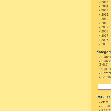
2015
2014
2013
2012
2011
2010
2009
2008
2007
2006
2005
Kategor
Diabet
DiabSi
(3.686)
Nachri
Rezep
Schritt
RSS-Fee
Atom 0
RSS 0.
RSS 2.