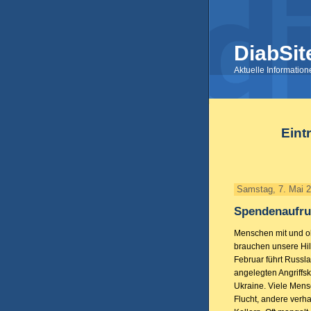
DiabSit
Aktuelle Informatio
Eint
Samstag, 7. Mai 
Spendenaufruf
Menschen mit und o
brauchen unsere Hil
Februar führt Russl
angelegten Angriffs
Ukraine. Viele Mens
Flucht, andere verh