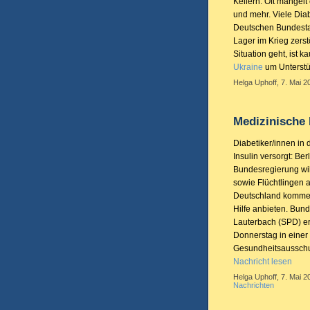
Kellern. Oft mangelt
und mehr. Viele Dia
Deutschen Bundestage
Lager im Krieg zerst
Situation geht, ist k
Ukraine
um Unterstü
Helga Uphoff, 7. Mai 2
Medizinische 
Diabetiker/innen in
Insulin versorgt: Ber
Bundesregierung wil
sowie Flüchtlingen 
Deutschland kommen
Hilfe anbieten. Bun
Lauterbach (SPD) er
Donnerstag in einer
Gesundheitsaussch
Nachricht lesen
Helga Uphoff, 7. Mai 2
Nachrichten