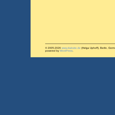
© 2005-2026
www.diabsite.de
(Helga Uphoff), Berlin, Ger
powered by
WordPress
.