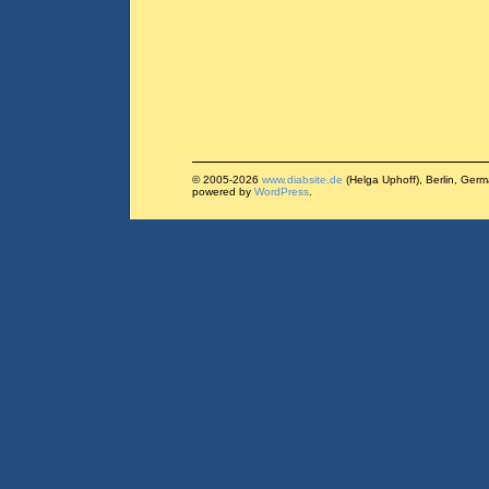
© 2005-2026
www.diabsite.de
(Helga Uphoff), Berlin, Ger
powered by
WordPress
.