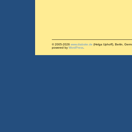
© 2005-2026
www.diabsite.de
(Helga Uphoff), Berlin, Ger
powered by
WordPress
.