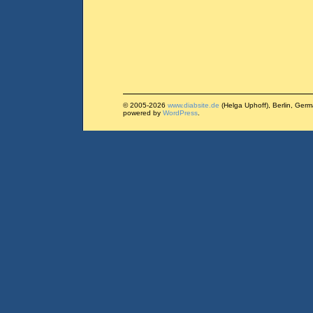
© 2005-2026
www.diabsite.de
(Helga Uphoff), Berlin, Ger
powered by
WordPress
.