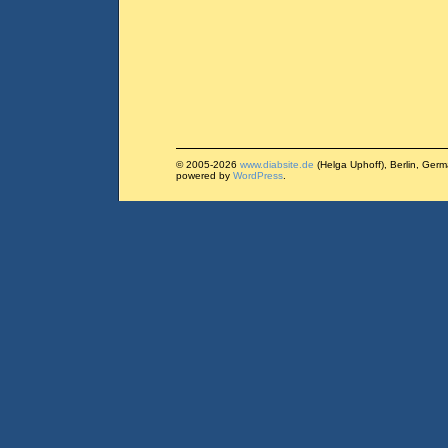
© 2005-2026
www.diabsite.de
(Helga Uphoff), Berlin, Ger
powered by
WordPress
.