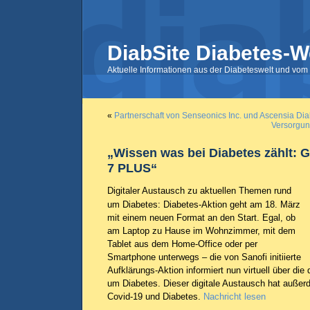
DiabSite Diabetes-W
Aktuelle Informationen aus der Diabeteswelt und vom 
«
Partnerschaft von Senseonics Inc. und Ascensia Di
Versorgun
„Wissen was bei Diabetes zählt: 
7 PLUS“
Digitaler Austausch zu aktuellen Themen rund
um Diabetes: Diabetes-Aktion geht am 18. März
mit einem neuen Format an den Start. Egal, ob
am Laptop zu Hause im Wohnzimmer, mit dem
Tablet aus dem Home-Office oder per
Smartphone unterwegs – die von Sanofi initiierte
Aufklärungs-Aktion informiert nun virtuell über di
um Diabetes. Dieser digitale Austausch hat außer
Covid-19 und Diabetes.
Nachricht lesen