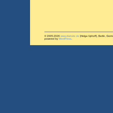
© 2005-2026
www.diabsite.de
(Helga Uphoff), Berlin, Ger
powered by
WordPress
.