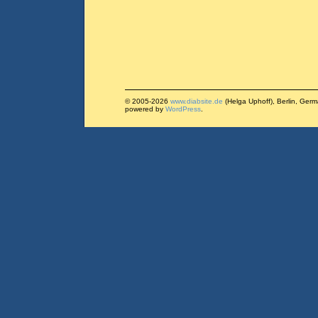
© 2005-2026
www.diabsite.de
(Helga Uphoff), Berlin, Ger
powered by
WordPress
.