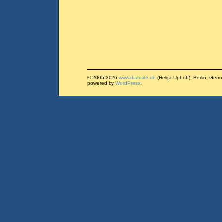
© 2005-2026
www.diabsite.de
(Helga Uphoff), Berlin, Ger
powered by
WordPress
.