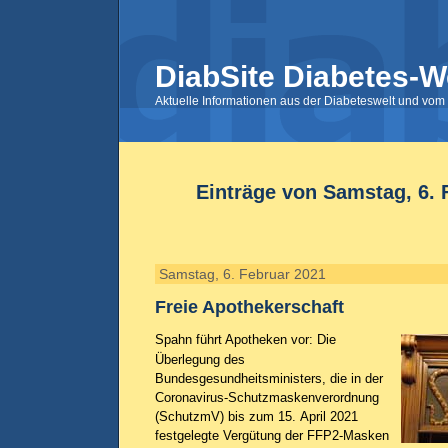
DiabSite Diabetes-W
Aktuelle Informationen aus der Diabeteswelt und vom 
Einträge von Samstag, 6. 
Samstag, 6. Februar 2021
Freie Apothekerschaft
Spahn führt Apotheken vor: Die
Überlegung des
Bundesgesundheitsministers, die in der
Coronavirus-Schutzmaskenverordnung
(SchutzmV) bis zum 15. April 2021
festgelegte Vergütung der FFP2-Masken