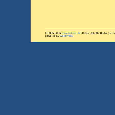
© 2005-2026
www.diabsite.de
(Helga Uphoff), Berlin, Ger
powered by
WordPress
.