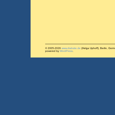
© 2005-2026
www.diabsite.de
(Helga Uphoff), Berlin, Ger
powered by
WordPress
.