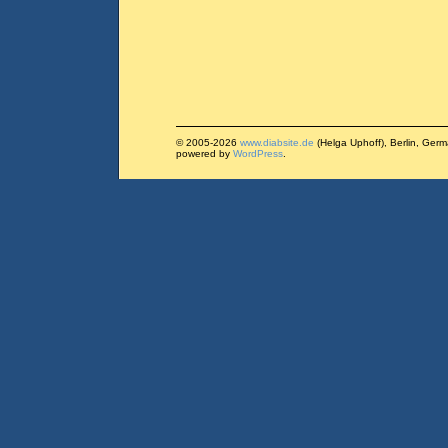
© 2005-2026
www.diabsite.de
(Helga Uphoff), Berlin, Ger
powered by
WordPress
.