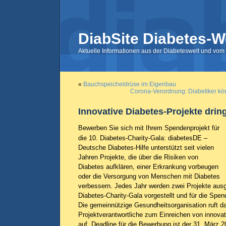
DiabSite Diabetes-W
Aktuelle Informationen aus der Diabeteswelt und vom 
«
Bauchspeicheldrüse im Eigenbau
Corona-Verordnung: Diabetiker kö
Innovative Diabetes-Projekte drin
Bewerben Sie sich mit Ihrem Spendenprojekt für
die 10. Diabetes-Charity-Gala: diabetesDE –
Deutsche Diabetes-Hilfe unterstützt seit vielen
Jahren Projekte, die über die Risiken von
Diabetes aufklären, einer Erkrankung vorbeugen
oder die Versorgung von Menschen mit Diabetes
verbessern. Jedes Jahr werden zwei Projekte ausge
Diabetes-Charity-Gala vorgestellt und für die Spe
Die gemeinnützige Gesundheitsorganisation ruft da
Projektverantwortliche zum Einreichen von innova
auf. Deadline für die Bewerbung ist der 31. März 