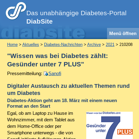
Das unabhängige Diabetes-Portal
DiabSite
Menü öffnen
Home
>
Aktuelles
>
Diabetes-Nachrichten
>
Archive
>
2021
> 210208
"Wissen was bei Diabetes zählt:
Gesünder unter 7 PLUS"
Pressemitteilung:
Sanofi
Digitaler Austausch zu aktuellen Themen rund
um Diabetes
Diabetes-Aktion geht am 18. März mit einem neuen
Format an den Start
Egal, ob am Laptop zu Hause im
Wohnzimmer, mit dem Tablet aus
dem Home-Office oder per
Smartphone unterwegs - die von