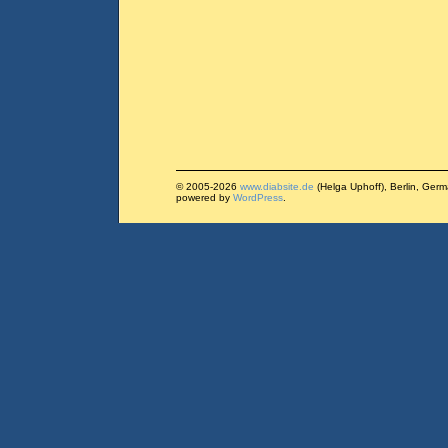
© 2005-2026
www.diabsite.de
(Helga Uphoff), Berlin, Ger
powered by
WordPress
.