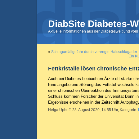
DiabSite Diabetes-W
Aktuelle Informationen aus der Diabeteswelt und vom 
«
Schlaganfallgefahr durch verengte Halsschlagader
Ein K
Fettkristalle lösen chronische E
Auch bei Diabetes beobachten Ärzte oft starke c
Eine angeborene Störung des Fettstoffwechsels k
einer chronischen Überreaktion des Immunsystem
Schluss kommen Forscher der Universität Bonn in 
Ergebnisse erscheinen in der Zeitschrift Autophag
Helga Uphoff, 28. August 2020, 14.55 Uhr, Kategorie: